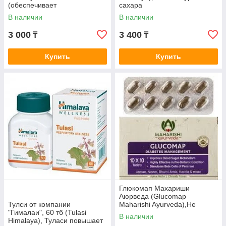
(обеспечивает
сахара
восстановление b-клеоток )
В наличии
В наличии
3 000
3 400
₸
₸
Купить
Купить
Глюкомап Махариши
Аюрведа (Glucomap
Тулси от компании
Maharishi Ayurveda),Не
"Гималаи", 60 тб (Tulasi
инсулинозависимый диабет,
В наличии
Himalaya), Туласи повышает