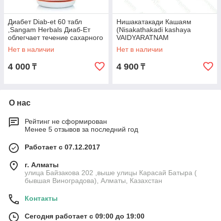
Диабет Diab-et 60 табл
Нишакатакади Кашаям
,Sangam Herbals Диаб-Ет
(Nisakathakadi kashaya
облегчает течение сахарного
VAIDYARATNAM
диабета
OUSHADHASALA), 100 таб.,
Нет в наличии
Нет в наличии
при сахарном диабете
4 000
4 900
₸
₸
О нас
Рейтинг не сформирован
Менее 5 отзывов за последний год
Работает с 07.12.2017
г. Алматы
улица Байзакова 202 ,выше улицы Карасай Батыра (
бывшая Виноградова), Алматы, Казахстан
Контакты
Сегодня работает с 09:00 до 19:00