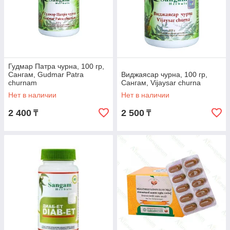
Гудмар Патра чурна, 100 гр,
Сангам, Gudmar Patra
Виджаясар чурна, 100 гр,
churnam
Сангам, Vijaysar churna
Нет в наличии
Нет в наличии
2 400
2 500
₸
₸