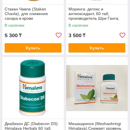
Стакан Чавла (Stakan
Моринга: детокс и
Chavla), для снижения
антиоксидант, 60 таб,
сахара в крови
производитель Шри Ганга;
Moringa Tab, 60 tabs, Sri
В наличии
В наличии
Ganga Pharmacy
5 300
3 500
₸
₸
Купить
Купить
Диабекон ДС (Diabecon DS)
Мешашринги (Meshashringi
Himalaya Herbals 60 таб.
Himalaya),Cнижает уровень