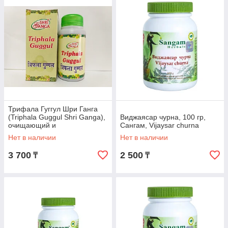
Трифала Гуггул Шри Ганга
(Triphala Guggul Shri Ganga),
Виджаясар чурна, 100 гр,
очищающий и
Сангам, Vijaysar churna
омолаживающий эффект.
Нет в наличии
Нет в наличии
3 700
2 500
₸
₸