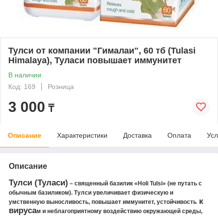
Тулси от компании "Гималаи", 60 тб (Tulasi
Himalaya), Туласи повышает иммунитет
В наличии
Код: 169
Розница
3 000
₸
Описание
Характеристики
Доставка
Оплата
Усл
Описание
Тулси (Туласи)
– священный базилик «Holi Tulsi» (не путать с
обычным базиликом). Тулси увеличивает физическую и
к
умственную выносливость, повышает иммунитет, устойчивость
вируса
м и неблагоприятному воздействию окружающей среды,