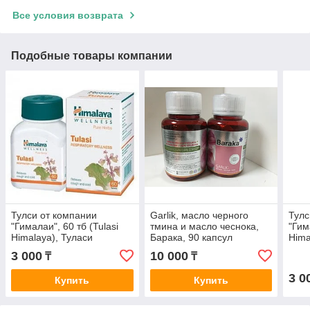
Все условия возврата
Подобные товары компании
Тулси от компании
Garlik, масло черного
Тулс
"Гималаи", 60 тб (Tulasi
тмина и масло чеснока,
"Гим
Himalaya), Туласи
Барака, 90 капсул
Hima
3 000
10 000
₸
₸
3 0
Купить
Купить