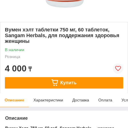
Вумен хэлт таблетки 750 мг, 60 таблеток,
Sangam Herbals, для поддержания здоровья
женщины
В наличии
Розница
4 000
₸
Купить
Описание
Характеристики
Доставка
Оплата
Усл
Описание
Вумен Хэлт, 750 мг, 60 таб, Sangam Herbals — женское