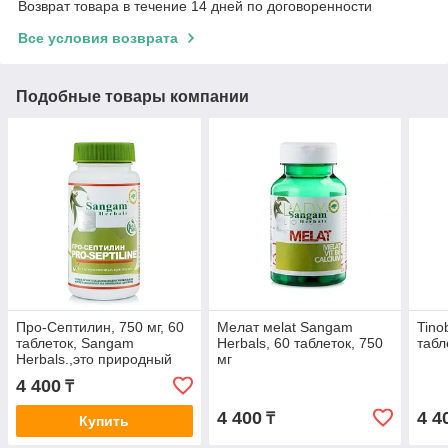
Возврат товара в течение 14 дней по договоренности
Все условия возврата
Подобные товары компании
Про-Септилин, 750 мг, 60
Мелат мelat Sangam
Tino
таблеток, Sangam
Herbals, 60 таблеток, 750
табл
Herbals.,это природный
мг
иммуномодулятор,
4 400
₸
выводит токсины
4 400
4 4
₸
Купить