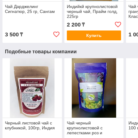
Чай Дарджелинг
Индийкй крупнолистовой
Чай
Сигнатюр, 25 гр, Сангам
черный чай, Прайм голд,
гра
225гр
Клас
2 200
₸
3 500
1 0
₸
Купить
Подобные товары компании
Черный листовой чай с
Чай черный
Инди
клубникой, 100гр, Индия
крупнолистовой с
100 
лепестками роз и
виноградом 100гр