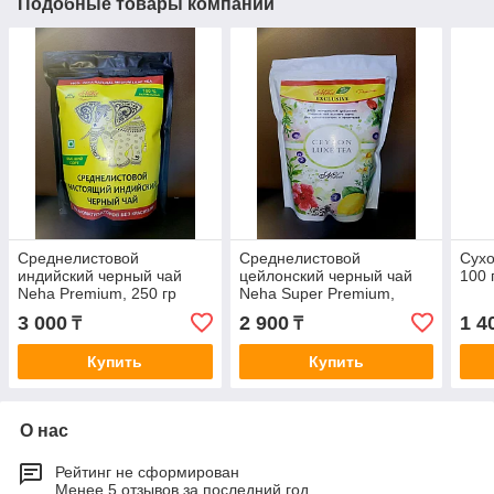
Подобные товары компании
Среднелистовой
Cреднелистовой
Сухо
индийский черный чай
цейлонский черный чай
100 
Neha Premium, 250 гр
Neha Super Premium,
250гр
3 000
2 900
1 4
₸
₸
Купить
Купить
О нас
Рейтинг не сформирован
Менее 5 отзывов за последний год