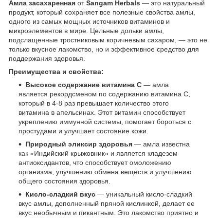
Амла засахаренная
от
Sangam Herbals
— это натуральный
продукт, который сохраняет все полезные свойства амлы,
одного из самых мощных источников витаминов и
микроэлементов в мире. Цельные дольки амлы,
подслащенные тростниковым коричневым сахаром, — это не
только вкусное лакомство, но и эффективное средство для
поддержания здоровья.
Преимущества и свойства:
Высокое содержание витамина C
— амла
является рекордсменом по содержанию витамина C,
который в 4-8 раз превышает количество этого
витамина в апельсинах. Этот витамин способствует
укреплению иммунной системы, помогает бороться с
простудами и улучшает состояние кожи.
Природный эликсир здоровья
— амла известна
как «Индийский крыжовник» и является кладезем
антиоксидантов, что способствует омоложению
организма, улучшению обмена веществ и улучшению
общего состояния здоровья.
Кисло-сладкий вкус
— уникальный кисло-сладкий
вкус амлы, дополненный пряной кислинкой, делает ее
вкус необычным и пикантным. Это лакомство приятно и