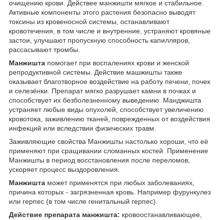
очищению крови. Действее манжишти мягкое и стабильное.
Активные компоненты этого растения безопасно выводят
токсины из кровеносной системы, останавливают
кровотечения, в том числе и внутренние, устраняют кровяные
застои, улучшают пропускную способность капилляров,
рассасывают тромбы.
Манжишта
помогает при воспалениях крови и женской
репродуктивной системы. Действие машжишты также
оказывает благотворное воздействие на работу печени, почек
и селезёнки. Препарат мягко разрушает камни в почках и
способствует их безболезненному выведению. Манджишта
устраняет любые виды опухолей, способствует увеличению
кровотока, заживлению тканей, поврежденных от воздействия
инфекций или вследствии физических травм.
Заживляющие свойства Манжишты настолько хороши, что её
применяют при сращивании сломанных костей. Применение
Манжишты в период восстановления после переломов,
ускоряет процесс выздоровления.
Манжишта
может применятся при любых заболеваниях,
причина которых - загрязненная кровь. Например фурункулез
или герпес (в том числе генитальный герпес).
Действие препарата манжишта:
кровоостанавливающее,