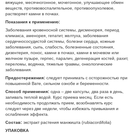
вяжущее, месячногонное, мочегонное, улучшающее обмен
веществ, противовоспалительное, противоопухолевое,
растворяет камни в почках.
Показания к применению:
Заболевания кровеносной системы, дисменорея, период
климакса, аменорея, гепатит, желтуха, заболевания
сердечнососудистой системы, болезни сердца, кожные
заболевания, сыпь, слабость, болезненные состояния,
дизентерия, понос, камни в почках, камни в мочевом или
желчном пузыре, герпес, паралич, дегенерация костей, рахит,
переломы, водянка, тяжелые травмы, онкологические
заболевания.
Предостережения:
следует принимать с осторожностью при
повышенной Вате, сильном ознобе и беременности.
Способ применения:
одна – две капсулы, два раза в день,
запивать теплой водой. Курс приема месяц. Если есть
необходимость продолжать прием, возобнавлять курс
следует через две недели, чтобы избежать привыкания и
ослабления эффекта.
Состав:
экстракт растения манжишта (rubiacordifolia)
УПАКОВКА