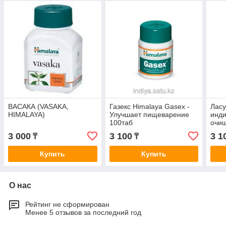
ВАСАКА (VASAKA,
Газекс Himalaya Gasex -
Ласу
HIMALAYA)
Улучшает пищеварение
инди
100таб
очи
3 000
3 100
3 1
₸
₸
Купить
Купить
О нас
Рейтинг не сформирован
Менее 5 отзывов за последний год