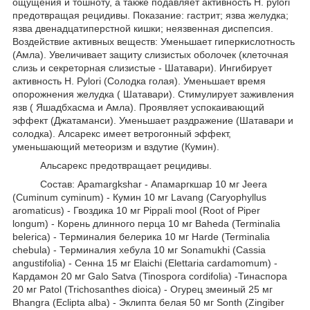
ощущения и тошноту, а также подавляет активность H. pylori
предотвращая рецидивы. Показание: гастрит; язва желудка;
язва двенадцатиперстной кишки; неязвенная диспепсия.
Воздействие активных веществ: Уменьшает гиперкислотность
(Амла). Увеличивает защиту слизистых оболочек (клеточная
слизь и секреторная слизистые - Шатавари). Ингибирует
активность H. Pylori (Солодка голая). Уменьшает время
опорожнения желудка ( Шатавари). Стимулирует заживления
язв ( Яшадбхасма и Амла). Проявляет успокаивающий
эффект (Джатаманси). Уменьшает раздражение (Шатавари и
солодка). Алсарекс имеет ветрогонный эффект,
уменьшающий метеоризм и вздутие (Кумин).
Альсарекс предотвращает рецидивы.
Состав: Apamargkshar - Апамаргкшар 10 мг Jeera
(Cuminum cyminum) - Кумин 10 мг Lavang (Caryophyllus
aromaticus) - Гвоздика 10 мг Pippali mool (Root of Piper
longum) - Корень длинного перца 10 мг Baheda (Terminalia
belerica) - Терминалия белерика 10 мг Harde (Terminalia
chebula) - Терминалия хебула 10 мг Sonamukhi (Cassia
angustifolia) - Сенна 15 мг Elaichi (Elettaria cardamomum) -
Кардамон 20 мг Galo Satva (Tinospora cordifolia) -Тинаспора
20 мг Patol (Trichosanthes dioica) - Огурец змеиный 25 мг
Bhangra (Eclipta alba) - Эклипта белая 50 мг Sonth (Zingiber