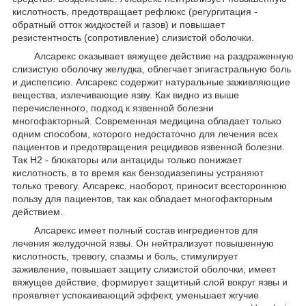
кислотность, предотвращает рефлюкс (регургитация -
обратный отток жидкостей и газов) и повышает
резистентность (сопротивление) слизистой оболочки.
Алсарекс оказывает вяжущее действие на раздраженную
слизистую оболочку желудка, облегчает эпигастральную боль
и диспепсию. Алсарекс содержит натуральные заживляющие
вещества, излечивающие язву. Как видно из выше
перечисленного, подход к язвенной болезни
многофакторный. Современная медицина обладает только
одним способом, которого недостаточно для лечения всех
пациентов и предотвращения рецидивов язвенной болезни.
Так Н2 - блокаторы или антациды только понижает
кислотность, в то время как бензодиазепины устраняют
только тревогу. Алсарекс, наоборот, приносит всестороннюю
пользу для пациентов, так как обладает многофакторным
действием.
Алсарекс имеет полный состав ингредиентов для
лечения желудочной язвы. Он нейтрализует повышенную
кислотность, тревогу, спазмы и боль, стимулирует
заживление, повышает защиту слизистой оболочки, имеет
вяжущее действие, формирует защитный слой вокруг язвы и
проявляет успокаивающий эффект, уменьшает жгучие