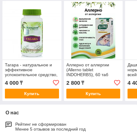
Тагара - натуральное и
Аллерно от аллергии
Дашм
эффективное
(Allerno tablet
норм
успокоительное средство,
INDOHERBS), 60 таб
всей
60 таб.Tagara, Sangam
сист
4 000
2 800
4 4
₸
₸
San
Купить
Купить
О нас
Рейтинг не сформирован
Менее 5 отзывов за последний год