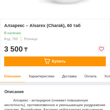
Алзарекс – Alsarex (Charak), 60 таб
В наличии
Код: 760
Розница
3 500
₸
Купить
Описание
Характеристики
Доставка
Оплата
Усл
Описание
Алсарекс - антацидное (снижает повышенную
кислотность), противоязвенное и уменьшающее раздражение
средство. Воздействие: Алсарекс нейтрализует повышенную