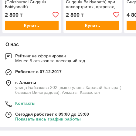
(Gokshuradi Guggulu
Guggulu Baidyanath) при
Gugg
Baidyanath)
полиартритах, артрозах,
радикулитах и т.д.
2 800
2 800
4 8
₸
₸
Купить
Купить
О нас
Рейтинг не сформирован
Менее 5 отзывов за последний год
Работает с 07.12.2017
г. Алматы
улица Байзакова 202 ,выше улицы Карасай Батыра (
бывшая Виноградова), Алматы, Казахстан
Контакты
Сегодня работает с 09:00 до 19:00
Показать весь график работы