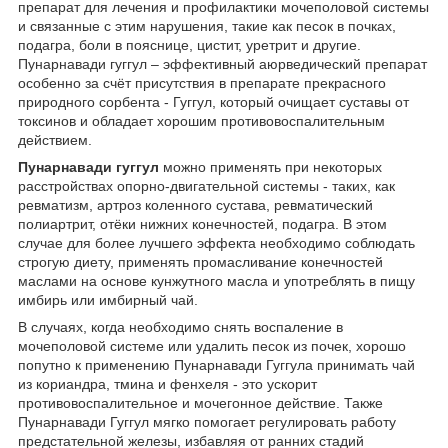
препарат для лечения и профилактики мочеполовой системы
и связанные с этим нарушения, такие как песок в почках,
подагра, боли в пояснице, цистит, уретрит и другие.
Пунарнавади гуггул – эффективный аюрведический препарат
особенно за счёт присутствия в препарате прекрасного
природного сорбента - Гуггул, который очищает суставы от
токсинов и обладает хорошим противовоспалительным
действием.
Пунарнавади гуггул
можно применять при некоторых
расстройствах опорно-двигательной системы - таких, как
ревматизм, артроз коленного сустава, ревматический
полиартрит, отёки нижних конечностей, подагра. В этом
случае для более лучшего эффекта необходимо соблюдать
строгую диету, применять промасливание конечностей
маслами на основе кунжутного масла и употреблять в пищу
имбирь или имбирный чай.
В случаях, когда необходимо снять воспаление в
мочеполовой системе или удалить песок из почек, хорошо
попутно к применению Пунарнавади Гуггула принимать чай
из кориандра, тмина и фенхеля - это ускорит
противовоспалительное и мочегонное действие. Также
Пунарнавади Гуггул мягко помогает регулировать работу
предстательной железы, избавляя от ранних стадий