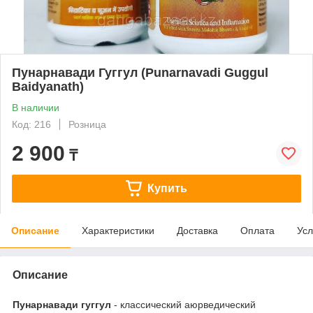
Пунарнавади Гуггул (Punarnavadi Guggul
Baidyanath)
В наличии
Код: 216
Розница
2 900
₸
Купить
Описание
Характеристики
Доставка
Оплата
Усл
Описание
Пунарнавади гуггул
- классический аюрведический