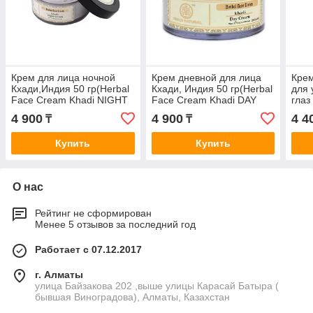
Крем для лица ночной
Крем дневной для лица
Кре
Кхади,Индия 50 гр(Herbal
Кхади, Индия 50 гр(Herbal
для 
Face Cream Khadi NIGHT
Face Cream Khadi DAY
глаз
CREAM)
CREAM)
Eye 
4 900
4 900
4 4
₸
₸
Купить
Купить
О нас
Рейтинг не сформирован
Менее 5 отзывов за последний год
Работает с 07.12.2017
г. Алматы
улица Байзакова 202 ,выше улицы Карасай Батыра (
бывшая Виноградова), Алматы, Казахстан