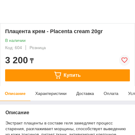
Плацента крем - Placenta cream 20gr
В наличии
Код: 604
Розница
3 200
₸
Купить
Описание
Характеристики
Доставка
Оплата
Усл
Описание
Экстракт плаценты в составе геля замедляет процесс
старения, разглаживает морщины, способствует выведению
из кожи токсинов, питает ткани, активизирует клеточное