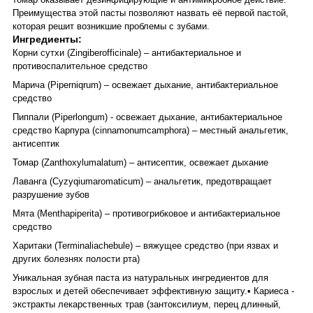
Преимущества этой пасты позволяют назвать её первой пастой,
которая решит возникшие проблемы с зубами.
Ингредиенты:
Корни сутхи (Zingiberofficinale) – антибактериальное и
противоспалительное средство
Марича (Piperniqrum) – освежает дыхание, антибактериальное
средство
Пиппали (Piperlongum) - освежает дыхание, антибактериальное
средство
Карпура (cinnamonumcamphora) – местный анальгетик,
антисептик
Томар (Zanthoxylumalatum) – антисептик, освежает дыхание
Лаванга (Cyzyqiumaromaticum) – анальгетик, предотвращает
разрушение зубов
Мята (Menthapiperita) – противогрибковое и антибактериальное
средство
Харитаки (Terminaliachebule) – вяжущее средство (при язвах и
других болезнях полости рта)
Уникальная зубная паста из натуральных ингредиентов для
взрослых и детей обеспечивает эффективную защиту.
• Кариеса -
экстракты лекарственных трав (зантоксилиум, перец длинный,