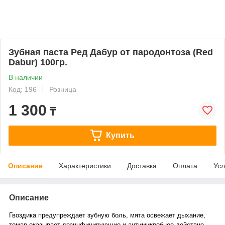
Зубная паста Ред Дабур от пародонтоза (Red
Dabur) 100гр.
В наличии
Код: 196
Розница
1 300
₸
Купить
Описание
Характеристики
Доставка
Оплата
Усл
Описание
Гвоздика предупреждает зубную боль, мята освежает дыхание,
томар оказывает дезинфицирующие и антимикробное действие.