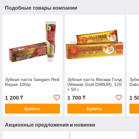
Подобные товары компании
Зубная паста Sangam Red
Зубная паста Мисвак Голд
Зубн
Repair 100гр
(Miswak Gold DABUR), 120
Dabu
+ 50 г
1 200
1 700
1 5
₸
₸
Купить
Купить
Акционные предложения и новинки