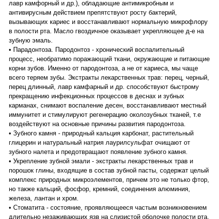
лавр камфорный и др.), обладающие антимикробным и
антивирусным действием препятствуют росту бактерий,
вызывающих кариес и восстанавливают нормальную микрофлору
в полости рта. Масло гвоздичное оказывает укрепляющее д-е на
зубную эмаль.
• Парадонтоза. Пародонтоз - хронический воспалительный
процесс, необратимо поражающий ткани, окружающие и питающие
корни зубов. Именно от пародонтоза, а не от кариеса, мы чаще
всего теряем зубы. Экстракты лекарственных трав: перец, черный,
перец длинный, лавр камфарный и др. способствуют быстрому
прекращению инфекционных процессов в деснах и зубных
карманах, снимают воспаление десен, восстанавливают местный
иммунитет и стимулируют регенерацию околозубных тканей, т.е
воздействуют на основные причины развития пародонтоза.
• Зубного камня - природный кальция карбонат, растительный
глицерин и натуральный натрия лаурилсульфат очищают от
зубного налета и предотвращают появление зубного камня.
• Укрепление зубной эмали - экстракты лекарственных трав и
порошок глины, входящие в состав зубной пасты, содержат целый
комплекс природных микроэлементов, причем это не только фтор,
но также кальций, фосфор, кремний, соединения алюминия,
железа, лантан и хром.
• Стоматита - состояние, проявляющееся частым возникновением
длительно незаживающих язв на слизистой оболочке полости рта.