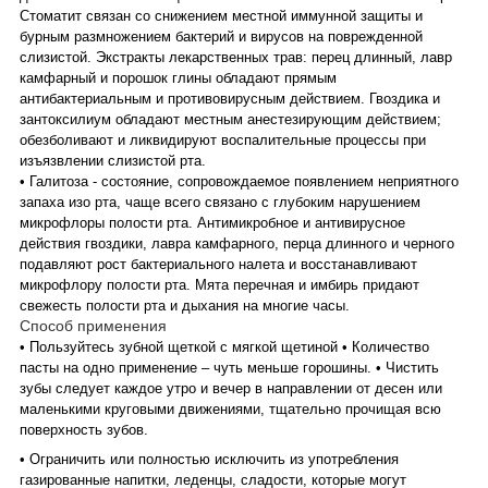
Стоматит связан со снижением местной иммунной защиты и
бурным размножением бактерий и вирусов на поврежденной
слизистой. Экстракты лекарственных трав: перец длинный, лавр
камфарный и порошок глины обладают прямым
антибактериальным и противовирусным действием. Гвоздика и
зантоксилиум обладают местным анестезирующим действием;
обезболивают и ликвидируют воспалительные процессы при
изъязвлении слизистой рта.
• Галитоза - состояние, сопровождаемое появлением неприятного
запаха изо рта, чаще всего связано с глубоким нарушением
микрофлоры полости рта. Антимикробное и антивирусное
действия гвоздики, лавра камфарного, перца длинного и черного
подавляют рост бактериального налета и восстанавливают
микрофлору полости рта. Мята перечная и имбирь придают
свежесть полости рта и дыхания на многие часы.
Способ применения
• Пользуйтесь зубной щеткой с мягкой щетиной
• Количество
пасты на одно применение – чуть меньше горошины.
• Чистить
зубы следует каждое утро и вечер в направлении от десен или
маленькими круговыми движениями, тщательно прочищая всю
поверхность зубов.
• Ограничить или полностью исключить из употребления
газированные напитки, леденцы, сладости, которые могут