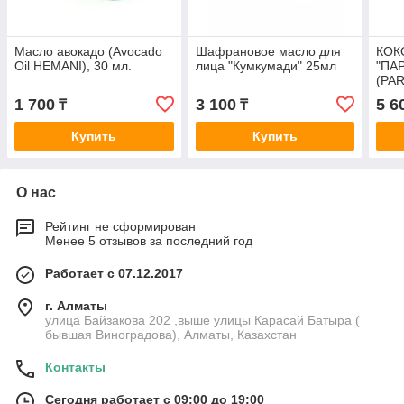
Масло авокадо (Avocado
Шафрановое масло для
КОК
Oil HEMANI), 30 мл.
лица "Кумкумади" 25мл
"ПА
(PA
1 700
3 100
5 6
₸
₸
Купить
Купить
О нас
Рейтинг не сформирован
Менее 5 отзывов за последний год
Работает с 07.12.2017
г. Алматы
улица Байзакова 202 ,выше улицы Карасай Батыра (
бывшая Виноградова), Алматы, Казахстан
Контакты
Сегодня работает с 09:00 до 19:00