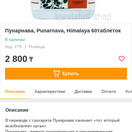
Пунарнава, Punarnava, Himalaya 60таблеток
В наличии
Код: 279
Розница
2 800
₸
Купить
Описание
Характеристики
Доставка
Оплата
Усл
Описание
В переводе с санскрита Пунарнава означает «тот, который
возобновляет орган».
Пунарнава - важное тонизирующее и омолаживающее