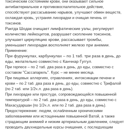
токсическим состоянием крови, они оказывают сильное
антибактериальное и противовоспалительное действие,
способствуют рассасыванию нарывов, улучшают обмен веществ,
охлаждая кровь, устраняя лихорадки и очищая печень от
токсинов.
Рактда Шодак очищает лимфатические узлы, регулирует
количество лейкоцитов, разрушает скопление токсинов,
улучшает циркуляцию крови, рассасывает тромбы,
уменьшает лихорадки.восполняет железо при анемии.
Применение:
При фурункулах, карбункулах – по 1 таб. три раза в день, до
еды, желательно совместно с Канчнар Гуггул.
При герпесе – по 2 таб. два раза в день, до еды, совместно с
составом "Сассапарель". Курс – не менее месяца.
При пищевых аллергиях, отравлениях, интоксикации печени и
крови – по 2 таб. два раза в день, до еды, совместно с Трифалой
(по 2 таб. или 1/2ч.л. два раза в день).
При лихорадке или простуде, сопровождающейся повышенной
температурой – по 2 таб. два раза в день, до еды, совместно с
Махасударшан (по 1/2ч.л. или по 2 таб. два раза в день).
Предостережение: людям, ослабленным хроническими
заболеваниями или истощенными повышенной Ватой, а также
страдающим анемией и низким артериальным давлением, следует
проводить двухнедельные курсы очищения, с последующим