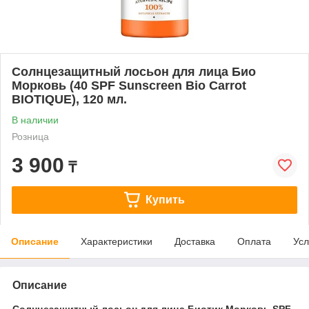
Солнцезащитный лосьон для лица Био
Морковь (40 SPF Sunscreen Bio Carrot
BIOTIQUE), 120 мл.
В наличии
Розница
3 900
₸
Купить
Описание
Характеристики
Доставка
Оплата
Усл
Описание
Солнцезащитный лосьон для лица Биотик Морковь SPF