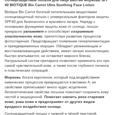
40 BIOTIQUE Bio Carrot Ultra Soothing Face Lotion
Biotique Bio Carrot богатый питательными веществами
солнцезащитный лосьон с универсальным фактором защиты
SPF40 для безопасного и красивого загара. Наряду с
основными функциями защиты кожи от солнца, лосьон
прекрасно
увлажняет
и способствует
сохранению
эластичности кожи
, препятствуя развитию процессов
фотостарения. Предотвращает появление гиперпигментации
и преждевременных морщин. Обладает увлажняющим и
восстанавливающим действием, имеет легкую консистенцию,
быстро впитывается, не оставляет жирного блеска.
Натуральный состав препарата позволяет применять его при
самой чувствительной коже, а также после глубокого пилинга
и пластических операций.
Морковь
богата каротином, который под воздействием
химических процессов превращается в витамин А, ее
свойствам приписывают много чудес исцеления.
Антисептические свойства лосьона помогают сохранить кожу
чистой и защищенной.
Помогает снизить риск старения
кожи, рака кожи и предохраняет от других видов
вредного воздействия солнца
.
Солнцезащитный лосьон с нежной и лёгкой текстурой,