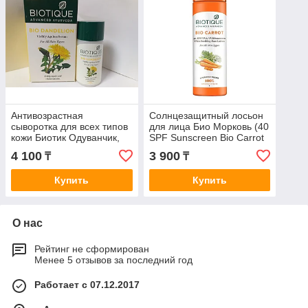
Антивозрастная
Солнцезащитный лосьон
сыворотка для всех типов
для лица Био Морковь (40
кожи Биотик Одуванчик,
SPF Sunscreen Bio Carrot
40мл,BIOTIQUE BIO
BIOTIQUE), 120 мл.
4 100
3 900
₸
₸
DANDELION AGELESS
SERUM
Купить
Купить
О нас
Рейтинг не сформирован
Менее 5 отзывов за последний год
Работает с 07.12.2017