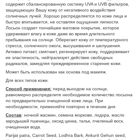
содержит сбалансированную систему UVA и UVB фильтров,
защищающих Вашу кожу от негативного воздействия
солнечных лучей. Хорошо распределяется по коже лица и
быстро впитывается, не оставляя ощущения липкости.
Лосьон создает тончайшее матовое покрытие, которое
удерживает влагу в коже даже во время длительного
пребывания на солнце. Оберегает кожу от температурного
стресса, солнечного ожога, высушивания и шелушения.
Активно питает, смягчает, регенерирует кожу, поддерживает
ее эластичность, нейтрализует действие свободных
радикалов, замедляя преждевременное старение кожи.
Может быть использован как основа под макияж.
Для всех типов кожи.
Способ применения:
перед выходом на солнце,
равномерно распределите необходимое количество лосьона
по предварительно очищенной коже лица. При
необходимости, применяйте повторно в течение дня.
Состав
: ночной жасмин, семена моркови, лодхра, масло
зародышей пшеницы, оксид цинка, тальк, пчелиный воск,
очищенная вода.
Parijat patra, Carrot Seed, Lodhra Bark, Ankurit Gehun seed,