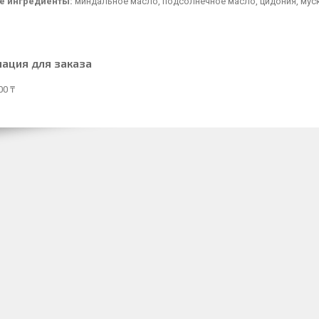
е ингредиенты:
миндальное масло, подсолнечное масло, цидония, мус
ация для заказа
00 ₸