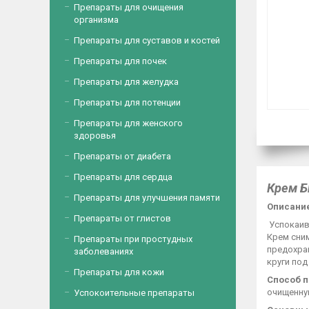
Препараты для очищения
организма
Препараты для суставов и костей
Препараты для почек
Препараты для желудка
Препараты для потенции
Препараты для женского
здоровья
Препараты от диабета
Препараты для сердца
Крем Б
Препараты для улучшения памяти
Описание
Препараты от глистов
Успокаив
Крем сним
Препараты при простудных
предохра
заболеваниях
круги под
Препараты для кожи
Способ 
очищенную
Успокоительные препараты