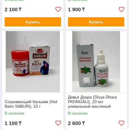
2 100
1 900
₸
₸
Купить
Купить
Дивья Дхара (Divya Dhara
Согревающий бальзам (Hot
PATANJALI), 20 мл
Balm SABURI), 10 г
уникальный масляный
экстракт
В наличии
В наличии
1 100
2 600
₸
₸