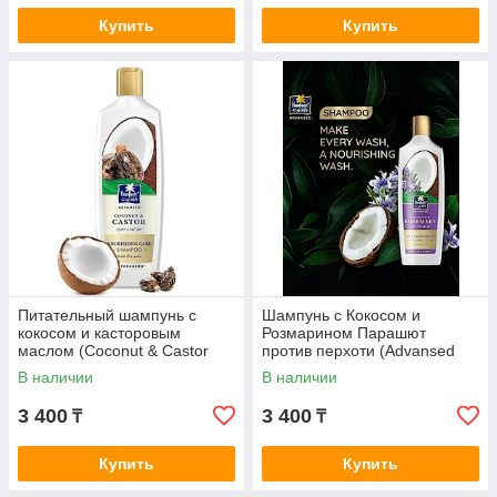
Купить
Купить
Питательный шампунь с
Шампунь с Кокосом и
кокосом и касторовым
Розмарином Парашют
маслом (Coconut & Castor
против перхоти (Advansed
Shampoo NOURISHING
Coconut & Rosemary
В наличии
В наличии
CARE, Parachute), 340 мл
Shampoo Parachut 340 мл
3 400
3 400
₸
₸
Купить
Купить