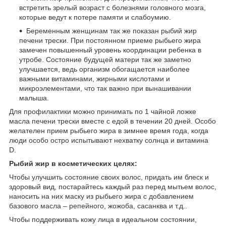
встретить зрелый возраст с болезнями головного мозга,
которые ведут к потере памяти и слабоумию.
Беременным женщинам так же показан рыбий жир
печени трески. При постоянном приеме рыбьего жира
замечен повышенный уровень координации ребенка в
утробе. Состояние будущей матери так же заметно
улучшается, ведь организм обогащается наиболее
важными витаминами, жирными кислотами и
микроэлементами, что так важно при вынашивании
малыша.
Для профилактики можно принимать по 1 чайной ложке
масла печени трески вместе с едой в течении 20 дней. Особо
желателен прием рыбьего жира в зимнее время года, когда
люди особо остро испытывают нехватку солнца и витамина
D.
Рыбий жир в косметических целях:
Чтобы улучшить состояние своих волос, придать им блеск и
здоровый вид, постарайтесь каждый раз перед мытьем волос,
наносить на них маску из рыбьего жира с добавлением
базового масла – репейного, жожоба, сасанква и т.д..
Чтобы поддерживать кожу лица в идеальном состоянии,