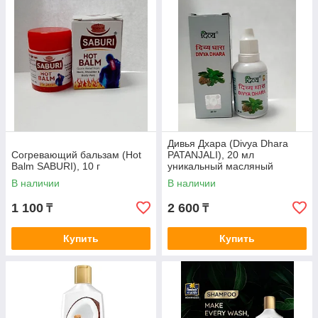
Дивья Дхара (Divya Dhara
Согревающий бальзам (Hot
PATANJALI), 20 мл
Balm SABURI), 10 г
уникальный масляный
экстракт
В наличии
В наличии
1 100
2 600
₸
₸
Купить
Купить