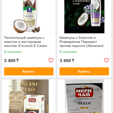
Питательный шампунь с
Шампунь с Кокосом и
кокосом и касторовым
Розмарином Парашют
маслом (Coconut & Castor
против перхоти (Advansed
Shampoo NOURISHING
Coconut & Rosemary
В наличии
В наличии
CARE, Parachute), 340 мл
Shampoo Parachut 340 мл
3 400
3 400
₸
₸
Купить
Купить