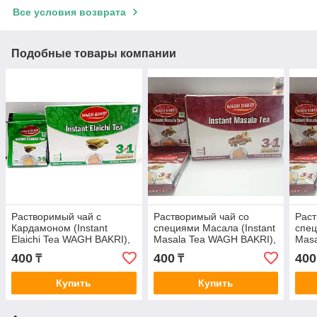
Все условия возврата
Подобные товары компании
Растворимый чай с
Растворимый чай со
Раст
Кардамоном (Instant
специями Масала (Instant
спец
Elaichi Tea WAGH BAKRI),
Masala Tea WAGH BAKRI),
Masa
14 гр - 1 саше
14 гр - 1 саше
14 г
400
400
400
₸
₸
Купить
Купить