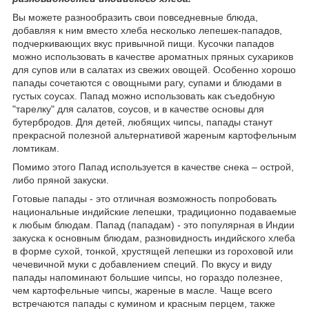
Вы можете разнообразить свои повседневные блюда,
добавляя к ним вместо хлеба несколько лепешек-пападов,
подчеркивающих вкус привычной пищи. Кусочки пападов
можно использовать в качестве ароматных пряных сухариков
для супов или в салатах из свежих овощей. Особенно хорошо
папады сочетаются с овощными рагу, супами и блюдами в
густых соусах. Папад можно использовать как съедобную
"тарелку" для салатов, соусов, и в качестве основы для
бутербродов. Для детей, любящих чипсы, папады станут
прекрасной полезной альтернативой жареным картофельным
ломтикам.
Помимо этого Папад используется в качестве снека – острой,
либо пряной закуски.
Готовые папады - это отличная возможность попробовать
национальные индийские лепешки, традиционно подаваемые
к любым блюдам. Папад (пападам) - это популярная в Индии
закуска к основным блюдам, разновидность индийского хлеба
в форме сухой, тонкой, хрустящей лепешки из гороховой или
чечевичной муки с добавлением специй. По вкусу и виду
папады напоминают большие чипсы, но гораздо полезнее,
чем картофельные чипсы, жареные в масле. Чаще всего
встречаются папады с кумином и красным перцем, также