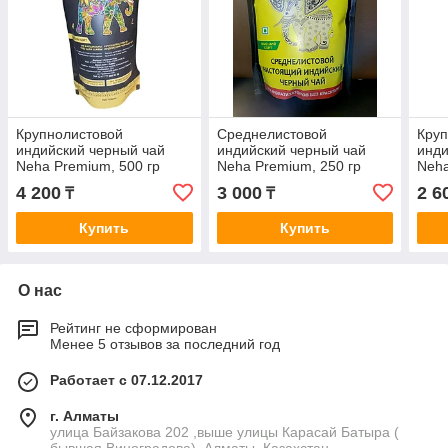
Крупнолистовой
Среднелистовой
Круп
индийский черный чай
индийский черный чай
инди
Neha Premium, 500 гр
Neha Premium, 250 гр
Neha
4 200
3 000
2 6
₸
₸
Купить
Купить
О нас
Рейтинг не сформирован
Менее 5 отзывов за последний год
Работает с 07.12.2017
г. Алматы
улица Байзакова 202 ,выше улицы Карасай Батыра (