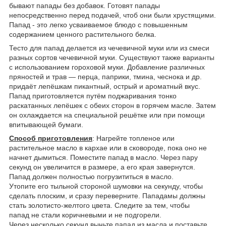
бывают папады без добавок. Готовят папады
непосредственно перед подачей, чтоб они были хрустящими.
Папад - это легко усваиваемое блюдо с повышенным
содержанием ценного растительного белка.
Тесто для папад делается из чечевичной муки или из смеси
разных сортов чечевичной муки. Существуют также варианты
с использованием гороховой муки. Добавление различных
пряностей и трав — перца, паприки, тмина, чеснока и др.
придаёт лепёшкам пикантный, острый и ароматный вкус.
Папад приготовляется путём поджаривания тонко
раскатанных лепёшек с обеих сторон в горячем масле. Затем
он охлаждается на специальной решётке или при помощи
впитывающей бумаги.
Способ приготовления
: Нагрейте топленое или
растительное масло в кархае или в сковороде, пока оно не
начнет дымиться. Поместите папад в масло. Через пару
секунд он увеличится в размере, а его края завернутся.
Папад должен полностью погрузититься в масло.
Утопите его тыльной стороной шумовки на секунду, чтобы
сделать плоским, и сразу переверните. Пападамы должны
стать золотисто-желтого цвета. Следите за тем, чтобы
папад не стали коричневыми и не подгорели.
Через несколько секунд выньте папад из масла и поставьте