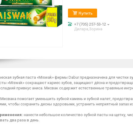
Купить
+7 (705) 257-53-12
Дилара,Зорина
еская зубная паста «Miswak» фирмы Dabur предназначена для чистки з
асты «Miswak» сокращают кариес зубов, защищают дёсна и предотвраща
 сладкий привкус аниса. Мисвак содержит естественные травяные ингр
 Мисвака помогает уменьшить зубной камень и зубной налет, предотвра
ями, чтобы сохранить десны здоровыми, устранить неприятный запах из
применения:
нанести небольшое количество зубной пасты на щетку, чист
ать два раза в день.