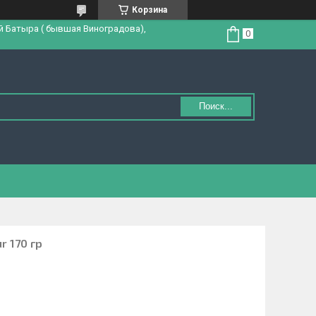
Корзина
й Батыра ( бывшая Виноградова),
Поиск...
r 170 гр