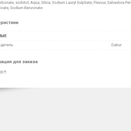
rbonate, sorbitol, Aqua, Silica, Sodium Lauryl Sulphate, Flavour, Salvadora Pe
licate, Sodium Benzonate
еристики
НЫЕ
дитель
Dabur
ация для заказа
00 ₸