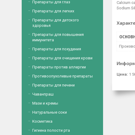
Препараты для глаз
Calcium ca
Sodium Si
Препараты для легких
Препараты для детского
Характ
здоровья
Препараты для повышения
ОСНОВ
иммунитета
Произво
Препараты для похудения
Препараты для очищения крови
Информ
Препараты против аллергии
Цена:
1 5
Противоопухолевые препараты
Препараты для печени
Чаванпраш
Мази и кремы
Натуральные соки
Косметика
Гигиена полости рта