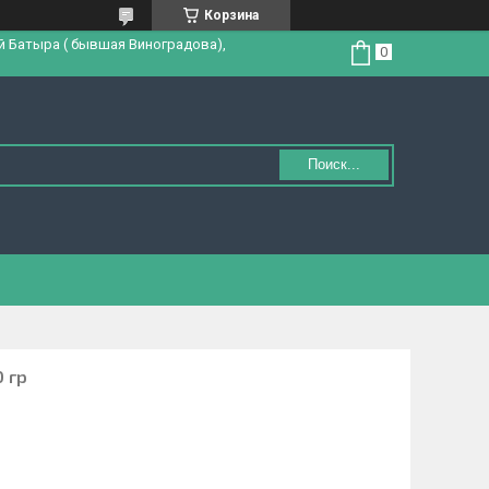
Корзина
й Батыра ( бывшая Виноградова),
Поиск...
 гр