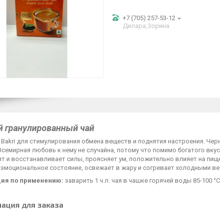
+7 (705) 257-53-12
Дилара,Зорина
 гранулированный чай
 Bakri для стимулирования обмена веществ и поднятия настроения. Че
Всемирная любовь к нему не случайна, потому что помимо богатого вку
т и восстанавливает силы, проясняет ум, положительно влияет на пищ
 эмоциональное состояние, освежает в жару и согревает холодными ве
ия по применению:
заварить 1 ч.л. чая в чашке горячей воды 85-100 °С
ация для заказа