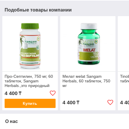
Подобные товары компании
Про-Септилин, 750 мг, 60
Мелат мelat Sangam
Tino
таблеток, Sangam
Herbals, 60 таблеток, 750
табл
Herbals.,это природный
мг
иммуномодулятор,
4 400
₸
выводит токсины
4 400
4 4
₸
Купить
О нас