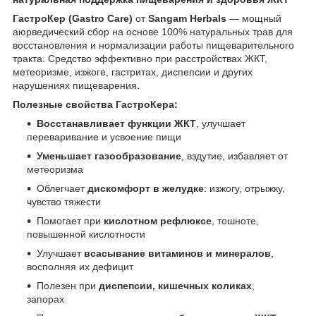
ГастроКер (Gastro Care)
от
Sangam Herbals
— мощный
аюрведический сбор на основе 100% натуральных трав для
восстановления и нормализации работы пищеварительного
тракта. Средство эффективно при расстройствах ЖКТ,
метеоризме, изжоге, гастритах, диспепсии и других
нарушениях пищеварения.
Полезные свойства ГастроКера:
Восстанавливает функции ЖКТ
, улучшает
переваривание и усвоение пищи
Уменьшает газообразование
, вздутие, избавляет от
метеоризма
Облегчает
дискомфорт в желудке
: изжогу, отрыжку,
чувство тяжести
Помогает при
кислотном рефлюксе
, тошноте,
повышенной кислотности
Улучшает
всасывание витаминов и минералов
,
восполняя их дефицит
Полезен при
диспепсии, кишечных коликах
,
запорах