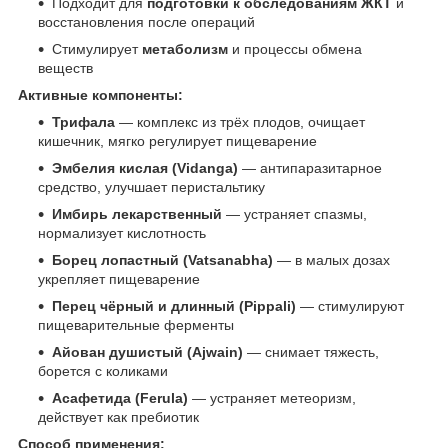
Подходит для
подготовки к обследованиям ЖКТ
и
восстановления после операций
Стимулирует
метаболизм
и процессы обмена
веществ
Активные компоненты:
Трифала
— комплекс из трёх плодов, очищает
кишечник, мягко регулирует пищеварение
Эмбелия кислая (Vidanga)
— антипаразитарное
средство, улучшает перистальтику
Имбирь лекарственный
— устраняет спазмы,
нормализует кислотность
Борец лопастный (Vatsanabha)
— в малых дозах
укрепляет пищеварение
Перец чёрный и длинный (Pippali)
— стимулируют
пищеварительные ферменты
Айован душистый (Ajwain)
— снимает тяжесть,
борется с коликами
Асафетида (Ferula)
— устраняет метеоризм,
действует как пребиотик
Способ применения: