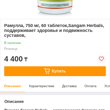
Рамулла, 750 мг, 60 таблеток,Sangam Herbals,
поддерживает здоровье и подвижность
суставов,
В наличии
Розница
4 400
₸
Купить
Описание
Характеристики
Доставка
Оплата
Усл
Описание
Рамулла Sangam Herbals — аюрведическая формула для