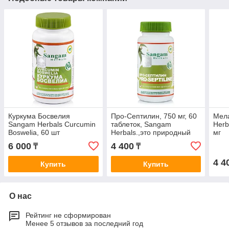
Куркума Босвелия
Про-Септилин, 750 мг, 60
Мела
Sangam Herbals Curcumin
таблеток, Sangam
Herb
Boswelia, 60 шт
Herbals.,это природный
мг
иммуномодулятор,
6 000
4 400
₸
₸
выводит токсины
4 4
Купить
Купить
О нас
Рейтинг не сформирован
Менее 5 отзывов за последний год