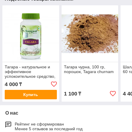
Тагара - натуральное и
Тагара чурна, 100 гр,
Шалл
эффективное
порошок, Tagara churnam
60 т
успокоительное средство,
60 таб.Tagara, Sangam
4 000
₸
1 100
4 4
₸
Купить
О нас
Рейтинг не сформирован
Менее 5 отзывов за последний год