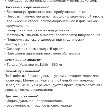
✔ Обладает ветрогонным и спазмолитическим действием
Показания к применению:
• Бессонница, тревожные сны, пробуждения ночью
• Неврозы, панические атаки, эмоциональная неустойчивость
• Хронический стресс, психоэмоциональное и физическое
переутомление
• Гипертония, учащенное сердцебиение
• Метеоризм, тяжесть в животе, расстройства пищеварения
• Поддержка женского здоровья при спастических
менструациях
• Остеоартрит, ревматоидный артрит
• Нарушения адаптации при смене обстановки
Активный компонент:
• Тагара (Valeriana wallichii) – 850 мг
Способ применения:
По 1 таблетке 2 раза в день — утром и вечером, через час
после еды. Можно запивать теплой водой или молоком.
Перед применением рекомендуется проконсультироваться с
аюрведическим специалистом.
Противопоказания:
• Индивидуальная непереносимость
• Беременность и грудное вскармливание