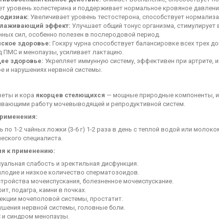
ет уровень холестерина и поддерживает нормальное кровяное давлени
одизиак:
Увеличивает уровень тестостерона, способствует нормализа
лаживающий эффект:
Улучшает общий тонус организма, стимулирует 
ных сил, особенно полезен в послеродовой период.
ское здоровье:
Гокхру чурна способствует балансировке всех трех д
д ПМС и менопаузы, усиливает лактацию.
ее здоровье:
Укрепляет иммунную систему, эффективен при артрите, и
е и нарушениях нервной системы.
веты и кора
якорцев стелющихся
— мощные природные компоненты, и
вающими работу мочевыводящей и репродуктивной систем.
применения:
 по 1-2 чайных ложки (3-6 г) 1-2 раза в день с теплой водой или моло
еского специалиста.
я к применению:
уальная слабость и эректильная дисфункция.
плодие и низкое количество сперматозоидов.
стройства мочеиспускания, болезненное мочеиспускание.
ит, подагра, камни в почках.
екции мочеполовой системы, простатит.
ушения нервной системы, головные боли.
 и синдром менопаузы.