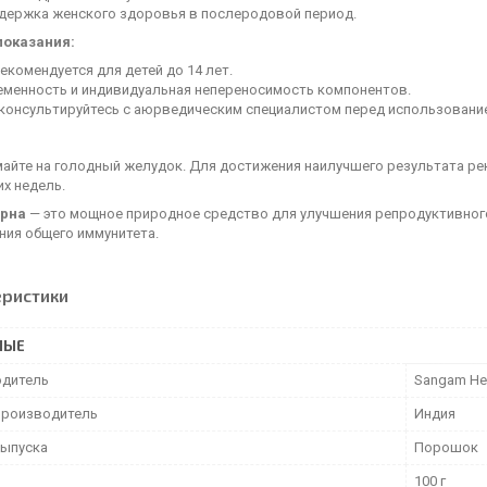
держка женского здоровья в послеродовой период.
показания:
екомендуется для детей до 14 лет.
еменность и индивидуальная непереносимость компонентов.
консультируйтесь с аюрведическим специалистом перед использовани
майте на голодный желудок. Для достижения наилучшего результата ре
х недель.
урна
— это мощное природное средство для улучшения репродуктивног
ния общего иммунитета.
еристики
НЫЕ
дитель
Sangam He
производитель
Индия
ыпуска
Порошок
100 г