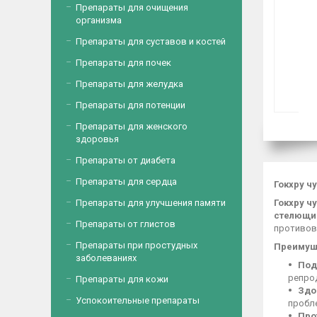
Препараты для очищения
организма
Препараты для суставов и костей
Препараты для почек
Препараты для желудка
Препараты для потенции
Препараты для женского
здоровья
Препараты от диабета
Препараты для сердца
Гокхру ч
Препараты для улучшения памяти
Гокхру ч
стелющи
Препараты от глистов
противов
Препараты при простудных
Преимуще
заболеваниях
Под
репро
Препараты для кожи
Здо
Успокоительные препараты
пробл
Про