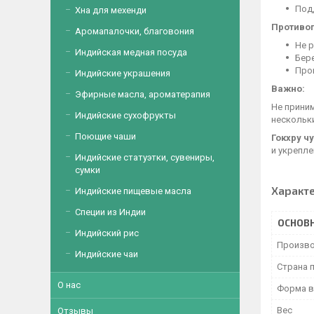
Под
Хна для мехенди
Противо
Аромапалочки, благовония
Не р
Индийская медная посуда
Бер
Про
Индийские украшения
Важно:
Эфирные масла, ароматерапия
Не прини
Индийские сухофрукты
нескольки
Поющие чаши
Гокхру ч
и укрепле
Индийские статуэтки, сувениры,
сумки
Характ
Индийские пищевые масла
Специи из Индии
ОСНОВ
Индийский рис
Произво
Индийские чаи
Страна 
О нас
Форма в
Вес
Отзывы