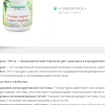
+7 (705) 257-53-12
Дилара,Зорина
урна, 100 гр — Аюрведический порошок для здоровья репродуктив
урна
— это натуральный аюрведический препарат в виде порошка, приг
йся
. Этот продукт широко используется в традиционной аюрведичес
оспалительным и омолаживающим свойствам.
ства и свойства:
держка репродуктивной системы:
Гокхру чурна действует как мощн
дуктивную систему, способствует нормализации гормонального фона и 
ровье мочевыводящих путей:
Очищает мочевыводящую систему, подд
емах с почками, мочевым пузырем и простатой.
тивовоспалительное действие:
Снимает воспаление, способствует н