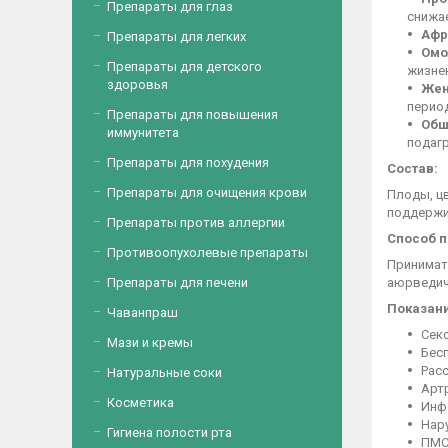
Препараты для глаз
снижа
Афр
Препараты для легких
Омо
Препараты для детского
жизнен
здоровья
Жен
перио
Препараты для повышения
Общ
иммунитета
подагр
Препараты для похудения
Состав:
Препараты для очищения крови
Плоды, ц
поддержи
Препараты против аллергии
Способ 
Противоопухолевые препараты
Принимать
Препараты для печени
аюрведич
Показани
Чаванпраш
Секс
Мази и кремы
Бес
Рас
Натуральные соки
Артр
Косметика
Инф
Нар
Гигиена полости рта
ПМС