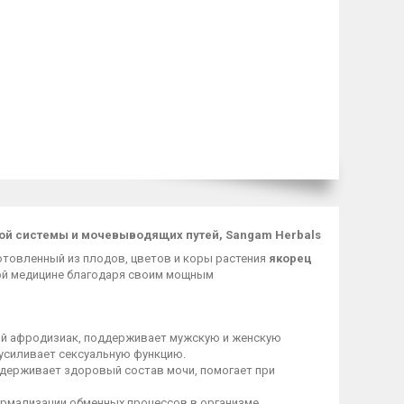
ной системы и мочевыводящих путей, Sangam Herbals
отовленный из плодов, цветов и коры растения
якорец
кой медицине благодаря своим мощным
ый афродизиак, поддерживает мужскую и женскую
усиливает сексуальную функцию.
ерживает здоровый состав мочи, помогает при
ормализации обменных процессов в организме,