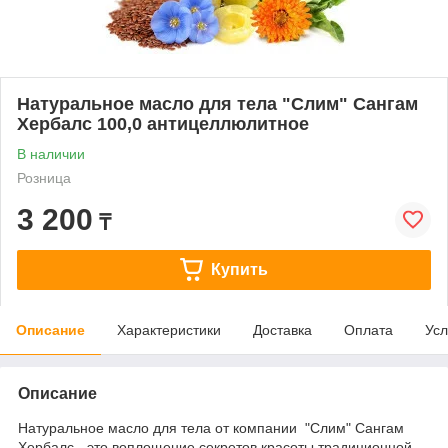
Натуральное масло для тела "Слим" Сангам
Хербалс 100,0 антицеллюлитное
В наличии
Розница
3 200
₸
Купить
Описание
Характеристики
Доставка
Оплата
Усл
Описание
Натуральное масло для тела от компании "Слим" Сангам
Хербалс - это воплощение секретов красоты традиционной