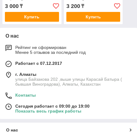
восстанавливает
антицеллюлитное и
3 000
3 200
₸
₸
природную силу,
липолитическое действие
здоровый блеск
Купить
Купить
О нас
Рейтинг не сформирован
Менее 5 отзывов за последний год
Работает с 07.12.2017
г. Алматы
улица Байзакова 202 ,выше улицы Карасай Батыра (
бывшая Виноградова), Алматы, Казахстан
Контакты
Сегодня работает с 09:00 до 19:00
Показать весь график работы
О нас