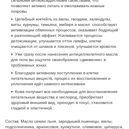
сильными антиоксидантными свойствами, что
позволяет активно питать и омолаживать кожные
покровы.
Целебный коктейль из амлы, гвоздики, календулы,
мяты, куркумы, тимьяна, имбиря и масел способствует
активизации обменных процессов, оказывает бодрящий
и разгоняющий эффект. Усиливаются процессы
детоксикации, улучшается отток лимфы, клетки
очищаются от шлаков и токсинов, улучшается кровоток.
Уже сразу после нанесения антицеллюлитного масла
для тела вы ощутите своеобразное «движение» в
проблемных зонах.
Благодаря активному поступлению в клетки
питательных веществ, процесс их восстановления и
уплотнения идёт намного интенсивнее.
Кожа получает все необходимые для восстановления
питательные вещества и кислород, приобретает
здоровый внешний вид, приходит в тонус, становится
гладкой и эластичной.
Состав: Масло семян льня, зародышей пшеницы, амлы,
подсолнечника, арахисовое, кунжутное, оливковое, циперуса,