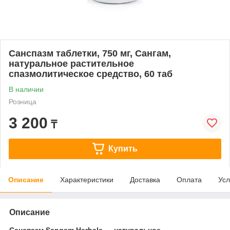
Санспазм таблетки, 750 мг, Сангам,
натуральное растительное
спазмолитическое средство, 60 таб
В наличии
Розница
3 200
₸
Купить
Описание
Характеристики
Доставка
Оплата
Усл
Описание
Санспазм Sangam Herbals — натуральное