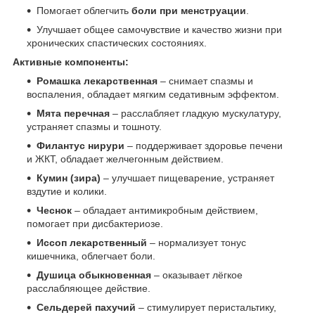
Помогает облегчить
боли при менструации
.
Улучшает общее самочувствие и качество жизни при
хронических спастических состояниях.
Активные компоненты:
Ромашка лекарственная
– снимает спазмы и
воспаления, обладает мягким седативным эффектом.
Мята перечная
– расслабляет гладкую мускулатуру,
устраняет спазмы и тошноту.
Филантус нирури
– поддерживает здоровье печени
и ЖКТ, обладает желчегонным действием.
Кумин (зира)
– улучшает пищеварение, устраняет
вздутие и колики.
Чеснок
– обладает антимикробным действием,
помогает при дисбактериозе.
Иссоп лекарственный
– нормализует тонус
кишечника, облегчает боли.
Душица обыкновенная
– оказывает лёгкое
расслабляющее действие.
Сельдерей пахучий
– стимулирует перистальтику,