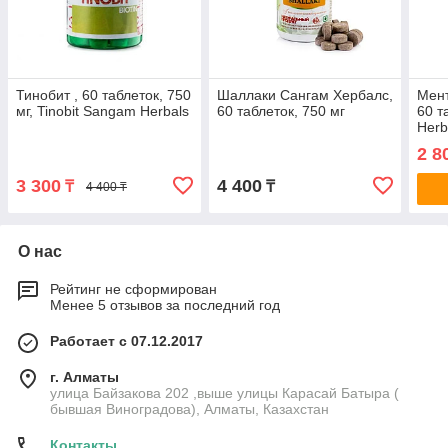
Тинобит , 60 таблеток, 750
Шаллаки Сангам Хербалс,
Мент
мг, Tinobit Sangam Herbals
60 таблеток, 750 мг
60 т
Herb
мозг
2 8
улу
3 300
4 400
₸
₸
4 400 ₸
О нас
Рейтинг не сформирован
Менее 5 отзывов за последний год
Работает с 07.12.2017
г. Алматы
улица Байзакова 202 ,выше улицы Карасай Батыра (
бывшая Виноградова), Алматы, Казахстан
Контакты