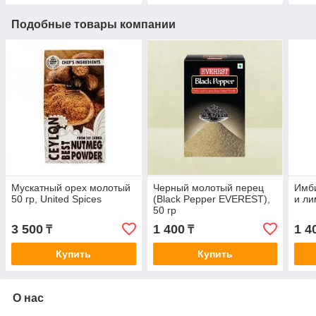
Подобные товары компании
Мускатный орех молотый
Черный молотый перец
Имби
50 гр, United Spices
(Black Pepper EVEREST),
и ли
50 гр
3 500
1 400
1 4
₸
₸
Купить
Купить
О нас