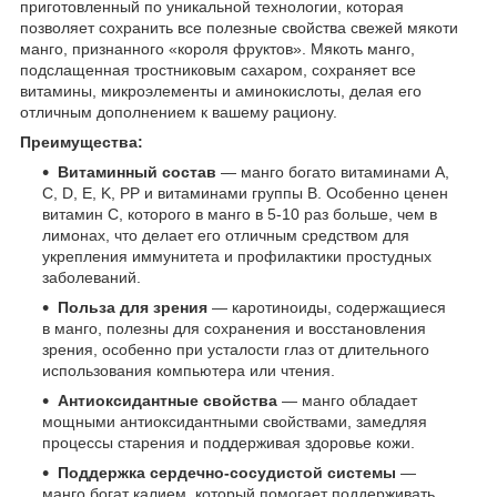
приготовленный по уникальной технологии, которая
позволяет сохранить все полезные свойства свежей мякоти
манго, признанного «короля фруктов». Мякоть манго,
подслащенная тростниковым сахаром, сохраняет все
витамины, микроэлементы и аминокислоты, делая его
отличным дополнением к вашему рациону.
Преимущества:
Витаминный состав
— манго богато витаминами A,
C, D, E, K, PP и витаминами группы B. Особенно ценен
витамин C, которого в манго в 5-10 раз больше, чем в
лимонах, что делает его отличным средством для
укрепления иммунитета и профилактики простудных
заболеваний.
Польза для зрения
— каротиноиды, содержащиеся
в манго, полезны для сохранения и восстановления
зрения, особенно при усталости глаз от длительного
использования компьютера или чтения.
Антиоксидантные свойства
— манго обладает
мощными антиоксидантными свойствами, замедляя
процессы старения и поддерживая здоровье кожи.
Поддержка сердечно-сосудистой системы
—
манго богат калием, который помогает поддерживать