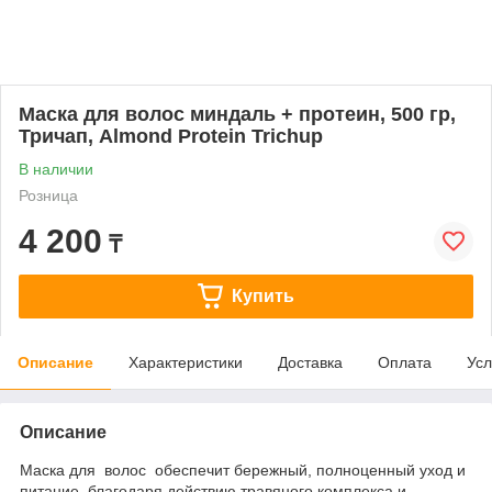
Маска для волос миндаль + протеин, 500 гр,
Тричап, Almond Protein Trichup
В наличии
Розница
4 200
₸
Купить
Описание
Характеристики
Доставка
Оплата
Усл
Описание
Маска для волос обеспечит бережный, полноценный уход и
питание, благодаря действию травяного комплекса и