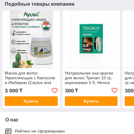
Подобные товары компании
Маска для волос
Натуральная хна-краска
Нату
Укрепляющая с Кактусом
для волос Тричап 10 гр,
для 
и Имбирем (Cactus and
коричневая 5.9, Henna
гр,ч
Ginger Hair Mask) Ayusri,
Hair Color Brown Trichup
Colo
3 000
300
300
₸
₸
500 г
Купить
Купить
О нас
Рейтинг не сформирован