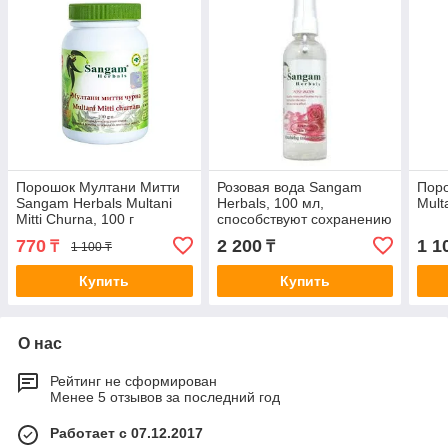
Порошок Мултани Митти
Розовая вода Sangam
Поро
Sangam Herbals Multani
Herbals, 100 мл,
Mult
Mitti Churna, 100 г
способствуют сохранению
молодости вашей кожи.
770
2 200
1 1
₸
₸
1 100 ₸
Купить
Купить
О нас
Рейтинг не сформирован
Менее 5 отзывов за последний год
Работает с 07.12.2017