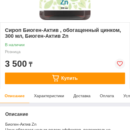
Сироп Биоген-Актив , обогащенный цинком,
300 мл, Биоген-Актив Zn
В наличии
Розница
3 500
₸
Купить
Описание
Характеристики
Доставка
Оплата
Усл
Описание
Биоген-Актив Zn
Цинк обладает целым рядом эффектов, положительно