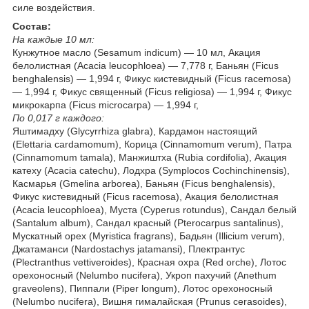
силе воздействия.
Состав:
На каждые 10 мл:
Кунжутное масло (Sesamum indicum) — 10 мл, Акация
белолистная (Acacia leucophloea) — 7,778 г, Баньян (Ficus
benghalensis) — 1,994 г, Фикус кистевидный (Ficus racemosa)
— 1,994 г, Фикус священный (Ficus religiosa) — 1,994 г, Фикус
микрокарпа (Ficus microcarpa) — 1,994 г,
По 0,017 г каждого:
Яштимадху (Glycyrrhiza glabra), Кардамон настоящий
(Elettaria cardamomum), Корица (Cinnamomum verum), Патра
(Cinnamomum tamala), Манжиштха (Rubia cordifolia), Акация
катеху (Acacia catechu), Лодхра (Symplocos Cochinchinensis),
Касмарья (Gmelina arborea), Баньян (Ficus benghalensis),
Фикус кистевидный (Ficus racemosa), Акация белолистная
(Acacia leucophloea), Муста (Cyperus rotundus), Сандал белый
(Santalum album), Сандал красный (Pterocarpus santalinus),
Мускатный орех (Myristica fragrans), Бадьян (Illicium verum),
Джатаманси (Nardostachys jatamansi), Плектрантус
(Plectranthus vettiveroides), Красная охра (Red orche), Лотос
орехоносный (Nelumbo nucifera), Укроп пахучий (Anethum
graveolens), Пиппали (Piper longum), Лотос орехоносный
(Nelumbo nucifera), Вишня гималайская (Prunus cerasoides),