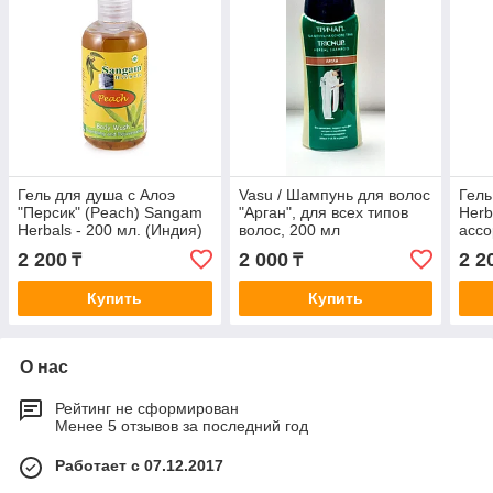
Гель для душа с Алоэ
Vasu / Шампунь для волос
Гель
"Персик" (Peach) Sangam
"Арган", для всех типов
Herb
Herbals - 200 мл. (Индия)
волос, 200 мл
ассо
2 200
2 000
2 2
₸
₸
Купить
Купить
О нас
Рейтинг не сформирован
Менее 5 отзывов за последний год
Работает с 07.12.2017