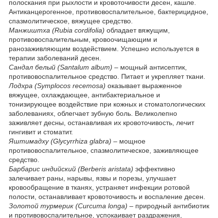
полоскания при рыхлости и кровоточивости десен, кашле.
Антиканцерогенное, противовоспалительное, бактерицидное,
спазмолитическое, вяжущее средство.
Манжиштха (Rubia cordifolia)
обладает вяжущим,
противовоспалительным, кровоочищающим и
ранозаживляющим воздействием. Успешно используется в
терапии заболеваний десен.
Сандал белый (Santalum album)
– мощный антисептик,
противовоспалительное средство. Питает и укрепляет ткани.
Лодхра (Symplocos recemosa)
оказывает выраженное
вяжущее, охлаждающее, антибактериальное и
тонизирующее воздействие при кожных и стоматологических
заболеваниях, облегчает зубную боль. Великолепно
заживляет десны, останавливая их кровоточивость, лечит
гингивит и стоматит.
Яштимадху (Glycyrrhiza glabra)
– мощное
противовоспалительное, спазмолитическое, заживляющее
средство.
Барбарис индийский (Berberis aristata)
эффективно
залечивает раны, нарывы, язвы и порезы, улучшает
кровообращение в тканях, устраняет инфекции ротовой
полости, останавливает кровоточивость и воспаление десен.
Золотой турмерик (Curcuma longa)
– природный антибиотик
и противовоспалительное, успокаивает раздражения,