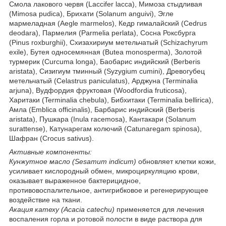
Смола лакового червя (Laccifer lacca), Мимоза стыдливая
(Mimosa pudica), Брихати (Solanum anguivi), Эгле
мармеладная (Aegle marmelos), Кедр гималайский (Cedrus
deodara), Пармелия (Parmelia perlata), Сосна Роксбурга
(Pinus roxburghii), Схизахириум метельчатый (Schizachyrum
exile), Бутея односемянная (Butea monosperma), Золотой
турмерик (Curcuma longa), Баобарис индийский (Berberis
aristata), Сизигиум тминный (Syzygium cumini), Древогубец
метельчатый (Celastrus paniculatus), Арджуна (Terminalia
arjuna), Вудфордия фруктовая (Woodfordia fruticosa),
Харитаки (Terminalia chebula), Бибхитаки (Terminalia bellirica),
Амла (Emblica officinalis), Барбарис индийский (Berberis
aristata), Пушкара (Inula racemosa), Кантакари (Solanum
surattense), Катунарегам колючий (Catunaregam spinosa),
Шафран (Crocus sativus).
Активные компоненты:
Кунжутное масло (Sesamum indicum)
обновляет клетки кожи,
усиливает кислородный обмен, микроциркуляцию крови,
оказывает выраженное бактерицидное,
противовоспалительное, антигрибковое и регенерирующее
воздействие на ткани.
Акация катеху (Acacia catechu)
применяется для лечения
воспаления горла и ротовой полости в виде раствора для