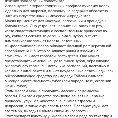
лечения заболеваний полости рта.
Используется в терапевтических и профилактических целях.
Идеально для здоровья, поскольку не содержит абсолютно
никаких искусственных химических ингредиентов.
Масло применяют для массажа, полосканий и процедуры
Кавала граха. Оно устраняет неприятный запах изо рта,
часто свидетельствующих о воспалительных процессах во
рту, очищает слизистые десен и эмаль зубов, а также
лимфатические узлы от налета, патогенных
микроорганизмов. Масло обладает большой регенеративной
способностью и быстро заживляет ранки и язвочки на
слизистых, снимает кровоточивость десен. Оно может
предотвращать изменение цвета эмали зубов, образование
околозубного кармана – источника воспалений, поскольку в
кармане скапливаются и гниют неудаленные остатки еды. Как
обезболивающее средство Аримедади Тайлам снимает
высокую чувствительность зубов (при пародонтозе, оголении
шейки зубов).
Этим маслом можно проводить массаж и самомассаж
головы. При этом средство позитивно влияет на нервные
процессы, улучшая качество сна, снимая стрессы и
депрессии, а также охриплость голоса. Препарат улучшает
его тембр, выводит избыток слизи из носоглотки.
Этот препарат воистину уникален в своем роде по качеству и