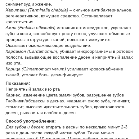
снимает зуд и жжение.
Харитаки (Terminalia chebula)
– сильное антибактериальное,
регенеративное, вяжущее средство. Останавливает
кровотечения.
Амла (Emblica officinalis)
источник антиоксидантов, укрепляет
зубы и кости, способствует росту волос, улучшает обменные
процессы в структуре тканей, повышает иммунитет.
Оказывает омолаживающее воздействие.
Кардамон (Cardamomum)
убивает микроорганизмы в ротовой
полости, вызывающие воспаление десен и неприятный запах
изо рта.
Корица (Cinnamomum verum)
усиливает кровоснабжение
тканей, утоляет боль, дезинфицирует.
Показания:
Неприятный запах изо рта
Кариес, изменение цвета эмали зубов, разрушение зубов
Гнойники/абсцессы в деснах, «карман» около зуба, гингивит,
стоматит, высокая чувствительность зубов, кровоточивость
десен, рыхлость и слабость десен
Способ употребления:
Для зубов и десен
: втирать в десны по несколько минут 2-3
раза в день после каждой чистки зубов. Также можно
полоскать рот 5-10 мл масла. Можно набрать масло в рот и