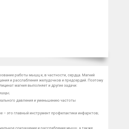
рование работы мышц и, в частности, сердца. Магний
щения и расслабления желудочков и предсердий. Поэтому
лицинат магния выполняет и другие задачи:
ышцы;
иального давления и уменьшению частоты
 – это главный инструмент профилактики инфарктов;
рмальное сокращение и расслабление мышц, а также