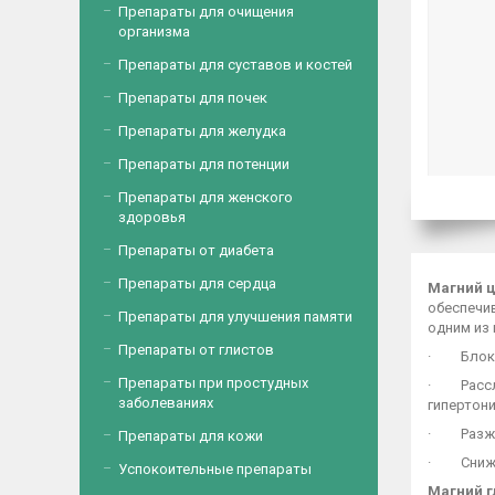
Препараты для очищения
организма
Препараты для суставов и костей
Препараты для почек
Препараты для желудка
Препараты для потенции
Препараты для женского
здоровья
Препараты от диабета
Препараты для сердца
Магний ц
обеспечи
Препараты для улучшения памяти
одним из 
Препараты от глистов
· Блокир
Препараты при простудных
· Рассла
заболеваниях
гипертони
· Разжиж
Препараты для кожи
· Снижае
Успокоительные препараты
Магний 