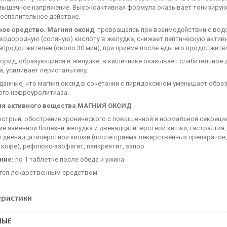
мышечное напряжение. Высокоактивная формула оказывает тонизиру
оспалительное действие.
ое средство. Магния оксид
, превращаясь при взаимодействии с вод
водородную (соляную) кислоту в желудке, снижает пептическую актив
продолжителен (около 30 мин), при приеме после еды его продолжител
лорид, образующийся в желудке, в кишечнике оказывает слабительное 
, усиливает перистальтику.
данные, что магния оксид в сочетании с пиридоксином уменьшает обра
ого нефроуролитиаза.
ия активного вещества МАГНИЯ ОКСИД
острый, обострение хронического с повышенной и нормальной секрецией
ие язвенной болезни желудка и двенадцатиперстной кишки, гастралгия
 двенадцатиперстной кишки (после приема лекарственных препаратов, 
 кофе), рефлюкс-эзофагит, панкреатит, запор
ние:
по 1 таблетке после обеда и ужина
тся лекарственным средством
еристики
НЫЕ