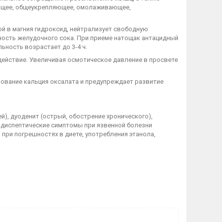
ющее, общеукрепляющее, омолаживающее,
ой в магния гидроксид, нейтрализует свободную
ность желудочного сока. При приеме натощак антацидный
ьность возрастает до 3-4 ч.
действие. Увеличивая осмотическое давление в просвете
зование кальция оксалата и предупреждает развитие
), дуоденит (острый, обострение хронического),
, диспептические симптомы при язвенной болезни
при погрешностях в диете, употребления этанола,