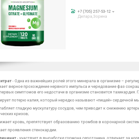
+7 (705) 257-53-12
Дилара,Зорина
итрат
- Одна из важнейших ролей этого минерала в организме – регули
вает верное прохождение нервного импульса и чередование фаз сокра
первых симптомов его недостачи в организме становится тахикардия. Г
ует потерю калия, который нередко называют «пищей» сердечной м
бляет гладкую мускулатуру сосудов, чем приводит к снижению артер
ческих кризов;
ает кровь, препятствует образованию тромбов в коронарной системе
т проявления стенокардии.
глицинат
- участвует в выработке гормона серотонина, отвечает за но