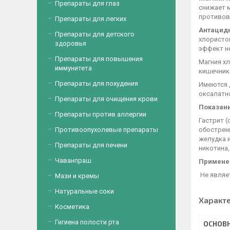
Препараты для глаз
снижает 
противов
Препараты для легких
Антацидн
Препараты для детского
хлористо
здоровья
эффект не
Препараты для повышения
Магния х
иммунитета
кишечника
Препараты для похудения
Имеются 
оксалатн
Препараты для очищения крови
Показан
Препараты против аллергии
Гастрит (
Противоопухолевые препараты
обострен
желудка и
Препараты для печени
никотина,
Чаванпраш
Примене
Не являе
Мази и кремы
Натуральные соки
Характ
Косметика
Гигиена полости рта
ОСНОВ