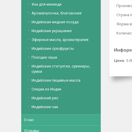
Хна для мехенди
Произво
Аромапалочки, благовония
Страна 
Индийская медная посуда
Форма в
Индийские украшения
Количес
Эфирные масла, ароматерапия
Индийские сухофрукты
Информ
Поющие чаши
Цена:
5 0
Индийские статуэтки, сувениры,
сумки
Индийские пищевые масла
Специи из Индии
Индийский рис
Индийские чаи
О нас
Отзывы