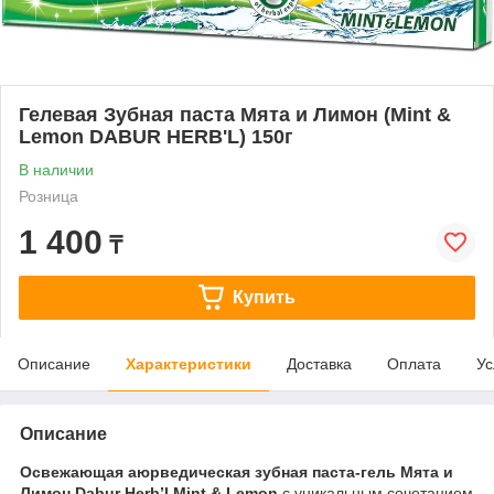
Гелевая Зубная паста Мята и Лимон (Mint &
Lemon DABUR HERB'L) 150г
В наличии
Розница
1 400
₸
Купить
Описание
Характеристики
Доставка
Оплата
Ус
Описание
Освежающая аюрведическая зубная паста-гель Мята и
Лимон Dabur Herb’l Mint & Lemon
с уникальным сочетанием