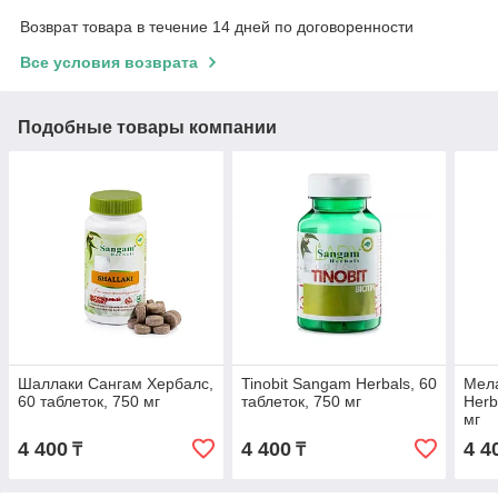
Возврат товара в течение 14 дней по договоренности
Все условия возврата
Подобные товары компании
Шаллаки Сангам Хербалс,
Tinobit Sangam Herbals, 60
Мела
60 таблеток, 750 мг
таблеток, 750 мг
Herb
мг
4 400
4 400
4 4
₸
₸