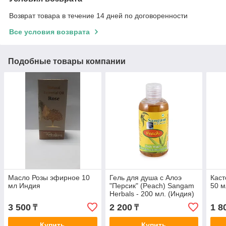
Возврат товара в течение 14 дней по договоренности
Все условия возврата
Подобные товары компании
Масло Розы эфирное 10
Гель для душа с Алоэ
Каст
мл Индия
"Персик" (Peach) Sangam
50 м
Herbals - 200 мл. (Индия)
3 500
2 200
1 8
₸
₸
Купить
Купить