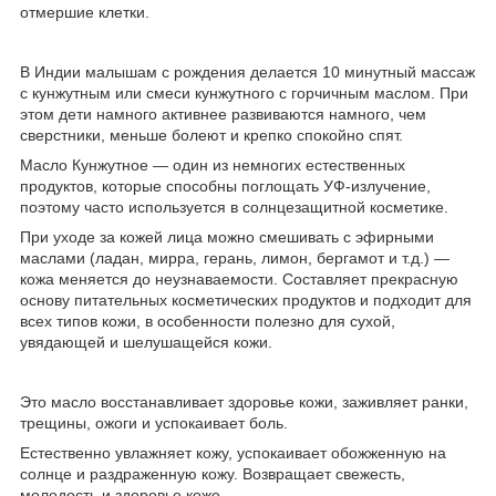
отмершие клетки.
В Индии малышам с рождения делается 10 минутный массаж
с кунжутным или смеси кунжутного с горчичным маслом. При
этом дети намного активнее развиваются намного, чем
сверстники, меньше болеют и крепко спокойно спят.
Масло Кунжутное — один из немногих естественных
продуктов, которые способны поглощать УФ-излучение,
поэтому часто используется в солнцезащитной косметике.
При уходе за кожей лица можно смешивать с эфирными
маслами (ладан, мирра, герань, лимон, бергамот и т.д.) —
кожа меняется до неузнаваемости. Составляет прекрасную
основу питательных косметических продуктов и подходит для
всех типов кожи, в особенности полезно для сухой,
увядающей и шелушащейся кожи.
Это масло восстанавливает здоровье кожи, заживляет ранки,
трещины, ожоги и успокаивает боль.
Естественно увлажняет кожу, успокаивает обожженную на
солнце и раздраженную кожу. Возвращает свежесть,
молодость и здоровье коже.