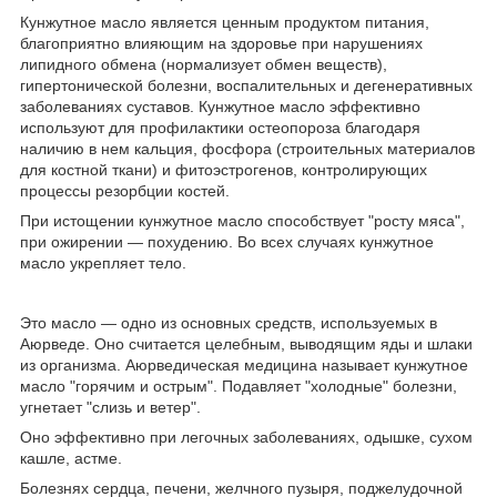
Кунжутное масло является ценным продуктом питания,
благоприятно влияющим на здоровье при нарушениях
липидного обмена (нормализует обмен веществ),
гипертонической болезни, воспалительных и дегенеративных
заболеваниях суставов. Кунжутное масло эффективно
используют для профилактики остеопороза благодаря
наличию в нем кальция, фосфора (строительных материалов
для костной ткани) и фитоэстрогенов, контролирующих
процессы резорбции костей.
При истощении кунжутное масло способствует "росту мяса",
при ожирении — похудению. Во всех случаях кунжутное
масло укрепляет тело.
Это масло — одно из основных средств, используемых в
Аюрведе. Оно считается целебным, выводящим яды и шлаки
из организма. Аюрведическая медицина называет кунжутное
масло "горячим и острым". Подавляет "холодные" болезни,
угнетает "слизь и ветер".
Оно эффективно при легочных заболеваниях, одышке, сухом
кашле, астме.
Болезнях сердца, печени, желчного пузыря, поджелудочной