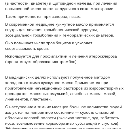
(в частности, диабете) и щитовидной железы, при лечении
повышенной кислотности желудочного сока, малокровии.
Также применяется при запорах, язвах.
В современной медицине кунжутное масло применяется
внутрь для лечения тромбопенической пурпуры,
эссециальной тромбопении и геморрагических диатезов.
Оно повышает число тромбоцитов и ускоряет
свертываемость крови.
Используется для профилактики и лечения атеросклероза
(препятствует образованию тромбов).
В медицинских целях используют полученное методом
холодного отжима кунжутное масло.Применяется при
приготовлении инъекционных растворов из жирорастворимых
препаратов, масляных эмульсий, лечебных масел, мазей,
линиментов, пластырей.
С наступлением зимних месяцев большое количество людей
жалуются на неприятное состояние — сухость слизистой
оболочки носовой полости (включая жжение, зуд, забитость
носа, возникновение коркообразных субстанций и сгустков).
Эффективным средством этого лечения является кунжутное