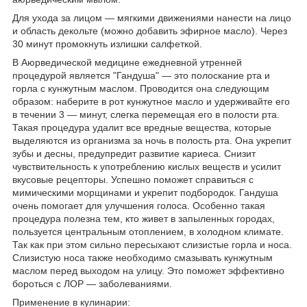
Для ухода за лицом — мягкими движениями нанести на лицо
и область декольте (можно добавить эфирное масло). Через
30 минут промокнуть излишки салфеткой.
В Аюрведической медицине ежедневной утренней
процедурой является "Гандуша" — это полоскание рта и
горла с кунжутным маслом. Проводится она следующим
образом: наберите в рот кунжутное масло и удерживайте его
в течении 3 — минут, слегка перемещая его в полости рта.
Такая процедура удалит все вредные вещества, которые
выделяются из организма за ночь в полость рта. Она укрепит
зубы и десны, предупредит развитие кариеса. Снизит
чувствительность к употреблению кислых веществ и усилит
вкусовые рецепторы. Успешно поможет справиться с
мимическими морщинами и укрепит подбородок. Гандуша
очень помогает для улучшения голоса. Особенно такая
процедура полезна тем, кто живет в запыленных городах,
пользуется центральным отоплением, в холодном климате.
Так как при этом сильно пересыхают слизистые горла и носа.
Слизистую носа также необходимо смазывать кунжутным
маслом перед выходом на улицу. Это поможет эффективно
бороться с ЛОР — заболеваниями.
Применение в кулинарии: