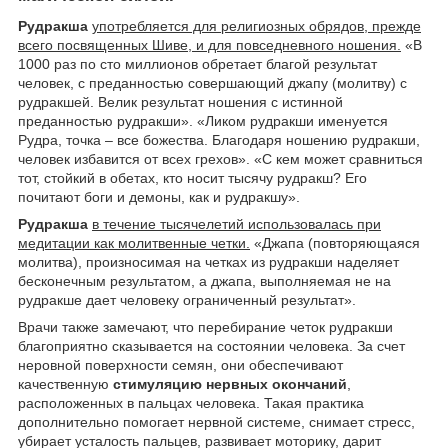
Рудракша
употребляется для религиозных обрядов, прежде
всего посвященных Шиве, и для повседневного ношения.
«В
1000 раз по сто миллионов обретает благой результат
человек, с преданностью совершающий джапу (молитву) с
рудракшей. Велик результат ношения с истинной
преданностью рудракши». «Ликом рудракши именуется
Рудра, точка – все божества. Благодаря ношению рудракши,
человек избавится от всех грехов». «С кем может сравниться
тот, стойкий в обетах, кто носит тысячу рудракш? Его
почитают боги и демоны, как и рудракшу».
Рудракша
в течение тысячелетий использовалась при
медитации как молитвенные четки.
«Джапа (повторяющаяся
молитва), произносимая на четках из рудракши наделяет
бесконечным результатом, а джапа, выполняемая не на
рудракше дает человеку ограниченный результат».
Врачи также замечают, что перебирание четок рудракши
благоприятно сказывается на состоянии человека. За счет
неровной поверхности семян, они обеспечивают
качественную
стимуляцию нервных окончаний
,
расположенных в пальцах человека. Такая практика
дополнительно помогает нервной системе, снимает стресс,
убирает усталость пальцев, развивает моторику, дарит