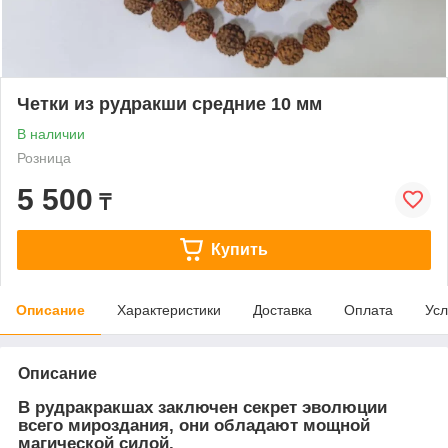
Четки из рудракши средние 10 мм
В наличии
Розница
5 500
₸
Купить
Описание
Характеристики
Доставка
Оплата
Усл
Описание
В рудракракшах заключен секрет эволюции
всего мироздания, они обладают мощной
магической силой.