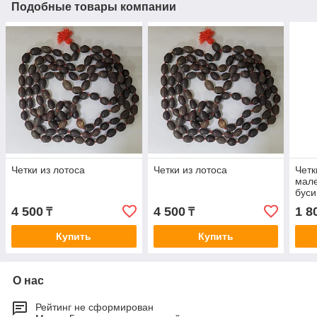
Подобные товары компании
Четки из лотоса
Четки из лотоса
Четк
мал
буси
4 500
4 500
1 8
₸
₸
Купить
Купить
О нас
Рейтинг не сформирован