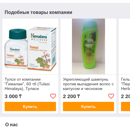
Подобные товары компании
Тулси от компании
Укрепляющий шампунь
Гель
"Гималаи", 60 тб (Tulasi
против выпадения волос с
"Пер
Himalaya), Туласи
кактусом и чесноком
Herb
(Shampoo Vatika Dabur)
3 000
2 200
2 2
₸
₸
Купить
Купить
О нас