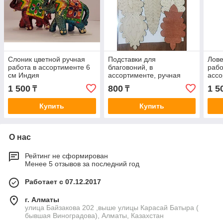
Слоник цветной ручная
Подставки для
Лове
работа в ассортименте 6
благовоний, в
рабо
см Индия
ассортименте, ручная
ассо
работа
1 500
800
1 5
₸
₸
Купить
Купить
О нас
Рейтинг не сформирован
Менее 5 отзывов за последний год
Работает с 07.12.2017
г. Алматы
улица Байзакова 202 ,выше улицы Карасай Батыра (
бывшая Виноградова), Алматы, Казахстан