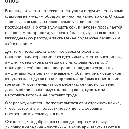
снов
В наши дни частые стрессовые ситуации и другие негативные
факторы не лучшим образом влияют на качество сна. Отсюда
– ночные кошмары и плохое самочувствие после
пробуждения. Но стоит улучшить сон, и человек просыпается
в хорошем настроении, успевает больше, лучше выполняет
каждодневную работу, а также менее подвержен различным
заболеваниям.
Для того чтобы сделать сон человека спокойным,
наполненным хорошими сновидениями и отогнать кошмары,
амулет ловец снов размещают у изголовья кровати. У
индейцев особенно распространена традиция украшать
амулетами колыбельки малышей, чтобы паутина ловца снов
запутала злых духов ночи и привлекла добрых с приятными
грезами. Чтобы улучшить сон ребенка, сейчас используют
даже мобили в виде амулета ловец снов, купить или
изготовить которые не составит труда.
Оберег улучшит сон, позволит выспаться и отдохнуть ночью,
чтобы встретить и провести новый день с хорошим
настроением и самочувствием.
Считается, что добрые сны проходят через маленькую
дырочку в середине «паутинки», а кошмары запутываются в