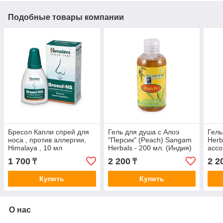
Подобные товары компании
Бресол Капли спрей для
Гель для душа с Алоэ
Гель
носа , против аллергии,
"Персик" (Peach) Sangam
Herb
Himalaya , 10 мл
Herbals - 200 мл. (Индия)
ассо
1 700
2 200
2 2
₸
₸
Купить
Купить
О нас