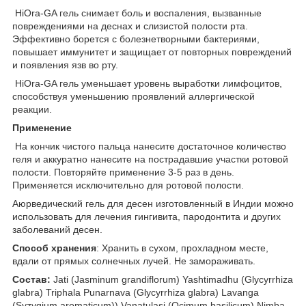
HiOra-GA гель снимает боль и воспаления, вызванные
повреждениями на деснах и слизистой полости рта.
Эффективно борется с болезнетворными бактериями,
повышает иммунитет и защищает от повторных повреждений
и появления язв во рту.
HiOra-GA гель уменьшает уровень выработки лимфоцитов,
способствуя уменьшению проявлений аллергической
реакции.
Применение
На кончик чистого пальца нанесите достаточное количество
геля и аккуратно нанесите на пострадавшие участки ротовой
полости. Повторяйте применение 3-5 раз в день.
Применяется исключительно для ротовой полости.
Аюрведический гель для десен изготовленный в Индии можно
использовать для лечения гингивита, пародонтита и других
заболеваний десен.
Способ хранения
: Хранить в сухом, прохладном месте,
вдали от прямых солнечных лучей. Не замораживать.
Состав:
Jati (Jasminum grandiflorum) Yashtimadhu (Glycyrrhiza
glabra) Triphala Punarnava (Glycyrrhiza glabra) Lavanga
(Syzygium aromaticum)) Vanatulasi (Ocimum basilicum) Nimba