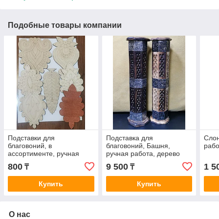
Подобные товары компании
Подставки для
Подставка для
Слон
благовоний, в
благовоний, Башня,
рабо
ассортименте, ручная
ручная работа, дерево
работа
Сандал, Индия
800
9 500
1 5
₸
₸
Купить
Купить
О нас