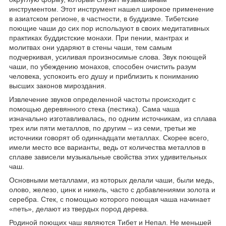
инструментом. Этот инструмент нашел широкое применение
в азиатском регионе, в частности, в буддизме. Тибетские
поющие чаши до сих пор используют в своих медитативных
практиках буддистские монахи. При пении, мантрах и
молитвах они ударяют в стены чаши, тем самым
подчеркивая, усиливая произносимые слова. Звук поющей
чаши, по убеждению монахов, способен очистить разум
человека, успокоить его душу и приблизить к пониманию
высших законов мироздания.
Извлечение звуков определенной частоты происходит с
помощью деревянного стека (пестика). Сама чаша
изначально изготавливалась, по одним источникам, из сплава
трех или пяти металлов, по другим – из семи, третьи же
источники говорят об одиннадцати металлах. Скорее всего,
имели место все варианты, ведь от количества металлов в
сплаве зависели музыкальные свойства этих удивительных
чаш.
Основными металлами, из которых делали чаши, были медь,
олово, железо, цинк и никель, часто с добавлениями золота и
серебра. Стек, с помощью которого поющая чаша начинает
«петь», делают из твердых пород дерева.
Родиной поющих чаш являются Тибет и Непал. Не меньшей