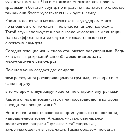
чувствует металл. Чаши с тонкими стенками дают очень
красивый и богатый саунд, но играть на них заметно сложнее,
так как они более чувствительны к руке и стику.
Кроме того, из чаш можно извлекать звук ударом стика
по внешней стенке чаши – получается аналог колокола.
Такой звук используется при выводе человека из медитации.
Более эффектны в этих случаях тонкостенные чаши
с богатым саундом.
Сегодня поющие чаши снова становятся популярными. Ведь
их звуки – прекрасный способ
гармонизировать
пространство квартиры
.
Поющая чаша создает две спирали:
звук расходится расширяющимися кругами, по спирали, от
чаши наружу,
в то же время, звук закручивается по спирали внутрь чаши.
Как эти спирали воздействуют на пространство, в котором
находится поющая чаша?
Негативная и застоявшаяся энергия уносится по спирали,
направленной вовне. А новая, чистая, светящаяся,
космическая энергия "призывается" спиралью,
закручивающейся внутрь чаши. Таким образом, поющая