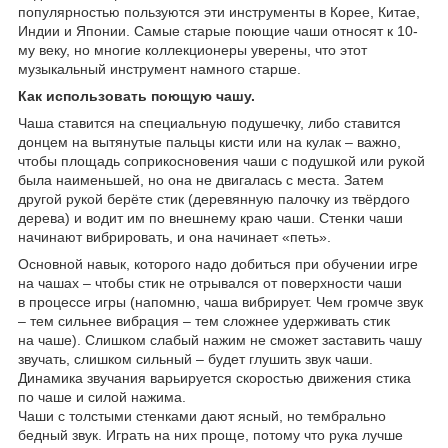
популярностью пользуются эти инструменты в Корее, Китае,
Индии и Японии. Самые старые поющие чаши относят к 10-
му веку, но многие коллекционеры уверены, что этот
музыкальный инструмент намного старше.
Как использовать поющую чашу.
Чаша ставится на специальную подушечку, либо ставится
донцем на вытянутые пальцы кисти или на кулак – важно,
чтобы площадь соприкосновения чаши с подушкой или рукой
была наименьшей, но она не двигалась с места. Затем
другой рукой берёте стик (деревянную палочку из твёрдого
дерева) и водит им по внешнему краю чаши. Стенки чаши
начинают вибрировать, и она начинает «петь».
Основной навык, которого надо добиться при обучении игре
на чашах – чтобы стик не отрывался от поверхности чаши
в процессе игры (напомню, чаша вибрирует. Чем громче звук
– тем сильнее вибрация – тем сложнее удерживать стик
на чаше). Слишком слабый нажим не сможет заставить чашу
звучать, слишком сильный – будет глушить звук чаши.
Динамика звучания варьируется скоростью движения стика
по чаше и силой нажима.
Чаши с толстыми стенками дают ясный, но тембрально
бедный звук. Играть на них проще, потому что рука лучше