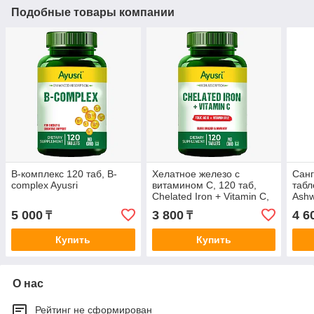
Подобные товары компании
B-комплекс 120 таб, B-
Хелатное железо с
Санг
complex Ayusri
витамином С, 120 таб,
табл
Chelated Iron + Vitamin C,
Ashw
Ayusri
5 000
3 800
4 6
₸
₸
Купить
Купить
О нас
Рейтинг не сформирован