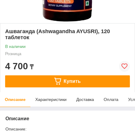
Ашваганда (Ashwagandha AYUSRI), 120
таблеток
В наличии
Розница
4 700
₸
Купить
Описание
Характеристики
Доставка
Оплата
Усл
Описание
Описание: