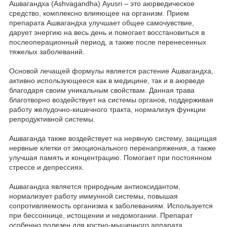
Ашвагандха (Ashvagandha) Ayusri – это аюрведическое
средство, комплексно влияющее на организм. Прием
препарата Ашвагандха улучшает общее самочувствие,
дарует энергию на весь день и помогает восстановиться в
послеоперационный период, а также после перенесенных
тяжелых заболеваний.
Основой лечащей формулы является растение Ашвагандха,
активно использующееся как в медицине, так и в аюрведе
благодаря своим уникальным свойствам. Данная трава
благотворно воздействует на системы органов, поддерживая
работу желудочно-кишечного тракта, нормализуя функции
репродуктивной системы.
Ашваганда также воздействует на нервную систему, защищая
нервные клетки от эмоционального перенапряжения, а также
улучшая память и концентрацию. Помогает при постоянном
стрессе и депрессиях.
Ашвагандха является природным антиоксидантом,
нормализует работу иммунной системы, повышая
сопротивляемость организма к заболеваниям. Используется
при бессоннице, истощении и недомогании. Препарат
особенно полезен для костно-мышечного аппарата.