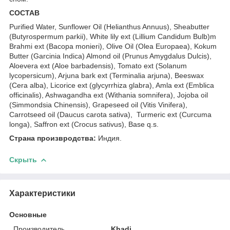
СОСТАВ
Purified Water, Sunflower Oil (Helianthus Annuus), Sheabutter
(Butyrospermum parkii), White lily ext (Lillium Candidum Bulb)m
Brahmi ext (Bacopa monieri), Olive Oil (Olea Europaea), Kokum
Butter (Garcinia Indica) Almond oil (Prunus Amygdalus Dulcis),
Aloevera ext (Aloe barbadensis), Tomato ext (Solanum
lycopersicum), Arjuna bark ext (Terminalia arjuna), Beeswax
(Cera alba), Licorice ext (glycyrrhiza glabra), Amla ext (Emblica
officinalis), Ashwagandha ext (Withania somnifera), Jojoba oil
(Simmondsia Chinensis), Grapeseed oil (Vitis Vinifera),
Carrotseed oil (Daucus carota sativa), Turmeric ext (Curcuma
longa), Saffron ext (Crocus sativus), Base q.s.
Страна произвродства:
Индия.
Скрыть
Характеристики
Основные
Производитель
Khadi