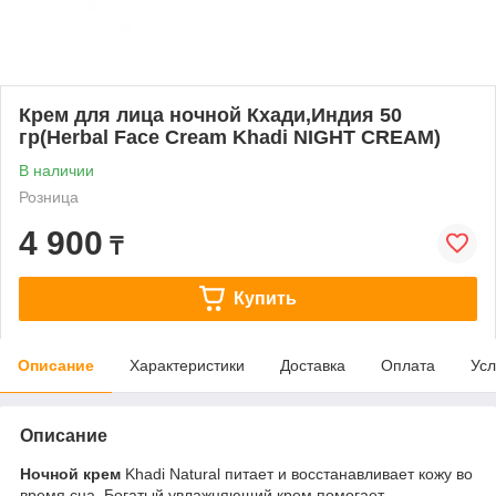
Крем для лица ночной Кхади,Индия 50
гр(Herbal Face Cream Khadi NIGHT CREAM)
В наличии
Розница
4 900
₸
Купить
Описание
Характеристики
Доставка
Оплата
Усл
Описание
Ночной крем
Khadi Natural питает и восстанавливает кожу во
время сна. Богатый увлажняющий крем помогает