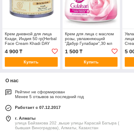
Крем дневной для лица
Крем для лица с маслом
Увл
Кхади, Индия 50 гр(Herbal
розы, увлажняющий
лица
Face Cream Khadi DAY
"Дабур Гулабари",30 мл
Crea
CREAM)
(Dabur Gulabari Cream)
4 900
1 500
5 0
₸
₸
Купить
Купить
О нас
Рейтинг не сформирован
Менее 5 отзывов за последний год
Работает с 07.12.2017
г. Алматы
улица Байзакова 202 ,выше улицы Карасай Батыра (
бывшая Виноградова), Алматы, Казахстан