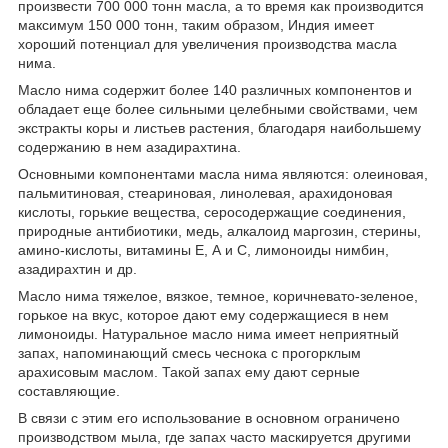
произвести 700 000 тонн масла, а то время как производится
максимум 150 000 тонн, таким образом, Индия имеет
хороший потенциал для увеличения производства масла
нима.
Масло нима содержит более 140 различных компонентов и
обладает еще более сильными целебными свойствами, чем
экстракты коры и листьев растения, благодаря наибольшему
содержанию в нем азадирахтина.
Основными компонентами масла нима являются: олеиновая,
пальмитиновая, стеариновая, линолевая, арахидоновая
кислоты, горькие вещества, серосодержащие соединения,
природные антибиотики, медь, алкалоид маргозин, стерины,
амино-кислоты, витамины Е, А и С, лимоноиды нимбин,
азадирахтин и др.
Масло нима тяжелое, вязкое, темное, коричневато-зеленое,
горькое на вкус, которое дают ему содержащиеся в нем
лимоноиды. Натуральное масло нима имеет неприятный
запах, напоминающий смесь чеснока с прогорклым
арахисовым маслом. Такой запах ему дают серные
составляющие.
В связи с этим его использование в основном ограничено
производством мыла, где запах часто маскируется другими