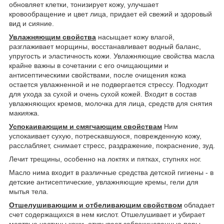
обновляет клетки, тонизирует кожу, улучшает
кровообращение и цвет лица, придает ей свежий и здоровый
вид и сияние.
Увлажняющим свойства
насыщает кожу влагой,
разглаживает морщины, восстанавливает водный баланс,
упругость и эластичность кожи. Увлажняющие свойства масла
крайне важны в сочетании с его очищающими и
антисептическими свойствами, после очищения кожа
остается увлажненной и не подвергается стрессу. Подходит
для ухода за сухой и очень сухой кожей. Входит в состав
увлажняющих кремов, молочка для лица, средств для снятия
макияжа.
Успокаивающим и смягчающим свойствам
Ним
успокаивает сухую, потрескавшуюся, поврежденную кожу,
расслабляет, снимает стресс, раздражение, покраснение, зуд.
Лечит трещины, особенно на локтях и пятках, ступнях ног.
Масло нима входит в различные средства детской гигиены - в
детские антисептические, увлажняющие кремы, гели для
мытья тела.
Отшелушивающим и отбеливающим свойством
обладает
счет содержащихся в нем кислот. Отшелушивает и убирает