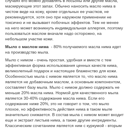
случаях его можно добавлять в лосьоны или другие масла,
маскирующие этот запах. Обычно наносить масло нима в
чистом виде на кожу, кроме отдельных ее участков, не
рекомендуется, хотя оно при наружном применении не
токсично и не вызывает побочных эффектов. Тем не менее
на него может возникнуть индивидуальная аллергия, поэтому
пользоваться маслом вначале надо осторожно, на
небольшом участке кожи.
Мыло с маслом нима
- 80% получаемого масла нима идет
на производство мыла.
Мыло с нимом - очень простая, удобная и вместе с тем
эффективная форма использования ценных качеств нима,
великолепный подарок и настоящее блаженство для кожи.
Особенностью мыла с нимом является то, что масло нима
является не добавочным маслом, а основным компонентом,
составляет базу мыла. Мыло с нимом должно содержать не
меньше 20% масла нима. Нормой для качественного мыла
является 30-40% содержание масла нима. Если его
содержание ниже 20%, это не говорит о том, что мыло
плохое, но эффективность действия нима в таком мыле
значительно снижается. В состав мыла с нимом может входит
еще и экстракт листьев нима, а также другие ингредиенты.
Классическим сочетанием является ним с куркумой - вторым