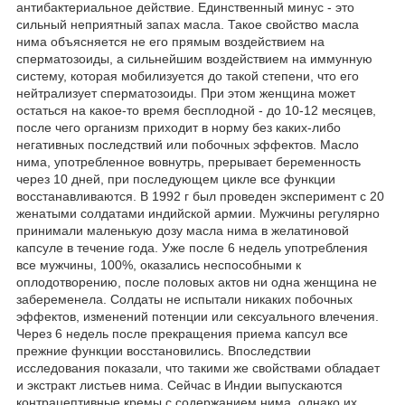
антибактериальное действие. Единственный минус - это
сильный неприятный запах масла. Такое свойство масла
нима объясняется не его прямым воздействием на
сперматозоиды, а сильнейшим воздействием на иммунную
систему, которая мобилизуется до такой степени, что его
нейтрализует сперматозоиды. При этом женщина может
остаться на какое-то время бесплодной - до 10-12 месяцев,
после чего организм приходит в норму без каких-либо
негативных последствий или побочных эффектов. Масло
нима, употребленное вовнутрь, прерывает беременность
через 10 дней, при последующем цикле все функции
восстанавливаются. В 1992 г был проведен эксперимент с 20
женатыми солдатами индийской армии. Мужчины регулярно
принимали маленькую дозу масла нима в желатиновой
капсуле в течение года. Уже после 6 недель употребления
все мужчины, 100%, оказались неспособными к
оплодотворению, после половых актов ни одна женщина не
забеременела. Солдаты не испытали никаких побочных
эффектов, изменений потенции или сексуального влечения.
Через 6 недель после прекращения приема капсул все
прежние функции восстановились. Впоследствии
исследования показали, что такими же свойствами обладает
и экстракт листьев нима. Сейчас в Индии выпускаются
контрацептивные кремы с содержанием нима, однако их