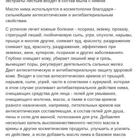
экстракты листьев входит в состав мыла с нимом.
Масло нима используется в косметологии благодаря -
сильнейшим антисептическим и антибактериальным
свойствам.
С успехом лечит кожные болезни - псориаз, экзему, проказу,
стригущий лешай, гнойничковую сыпь, угри, опухоли, нарывы,
прыщи и многие другие, снимает зуд, красноту, раздражение
снимает зуд, красноту, раздражение, эффективно при
экземах, акне, куперозе, псориазе и других заболеваниях.
Глубоко очищает кожу, убирает лишний жир и грязь,
вычищает поры, регулирует деятельность сальных желез.
Дает антисептическую и антибактериальную защиту здоровой
коже. Входит в состав антисептических кремов от прыщей,
нарывов, сыпи, угрей, часто в сочетании с куркумой, которая
в этом случае усиливает антибактериальное действие нима,
очищающих средства для лица - гелей для умывания,
очищающего молочка, масок, а также в состав кремов
разного назначения, например, питательных кремов как
антисептическая составляющая, в состав гелей для душа,
пены и соли для ванной, полоскания для рта. Добавляя
несколько капель высококачественного чистого масла в
кремы и другие косметические продукты, улучшить и усилить
их действие, а если добавить масло нима в базовое масла