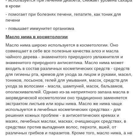
- используется при лечении диабета, снижает уровень сахара
в крови
- помогает при болезнях печени, гепатите, как тоник для
печени
- повышает иммунитет организма
Масло нима в косметологии
Масло нима широко используется в косметологии. Оно
совмещает в себе все полезные качества алоэ и масла
чайного дерева - знаменитого природного увлажнителя и
знаменитого природного антисептика. Масло нима может
входить в состав различных косметических средств - средств
для гигиены рта, кремов для ухода за лицом и руками, масел,
тоников, лосьонов, гелей для умывания, масок, средств для
ухода за волосами - масла, шампуней, масок, бальзамов,
ополаскивателей. Однако из-за неприятного запаха масла в
аюрведической косметологии оно традиционно заменяется
экстрактом листьев или коры нима. Масло же нима чаще
используется в лечебных косметических средствах - для
решения кожных проблем - в антисептических кремах и
мазях, лечебных маслах, масках, очищающих средствах, в
средствах против выпадения волос, перхоти, вшей, от
различных грибков и паразитов. Кроме того, масло нима, а не