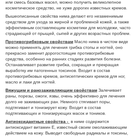
или смесь базовых масел, можно получить великолепное
косметическое средство, не хуже дорогих известных кремов.
Вышеописанные свойства нима делают его незаменимым
средством для ухода за жирной и проблемной кожей, а также
эффективным составляющим косметики для молодежи, часто
страдающей от прыщей, сыпей и других возрастных проблем.
Противогрибковым свойствам
Масло нима в чистом виде
можно применять для лечения грибка стопы и ногтей, оно
прекрасно заменит дорогостоящие противогрибковые
средства, особенно на ранних стадиях развития болезни.
Останавливает развитие грибка, сокращая и прекращая
выработку им патогенных токсинов. Входит в состав
противогрибковых кремов, антисептических кремов для ног,
масло и лаки для ногтей.
Вяжущим и ранозаживляющим свойствам
Залечивает
раны, порезы, ожоги, язвы, очень эффективно для лечения
долго не заживающих ран. Немного стягивает поры,
подтягивает и тонизирует кожу. Входит в состав
подтягивающих и тонизирующих масок и тоников.
Антиоксидантные свойства -
в ниме содержится
антиоксидант витамин Е, известный своим омолаживающим
действием на кожу. Выводит свободные радикалы и токсины,