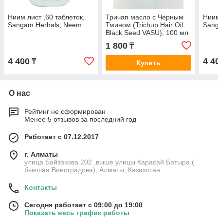
Ниим лист ,60 таблеток,
Тричап масло с Черным
Ниим
Sangam Herbals, Neem
Тмином (Trichup Hair Oil
Sang
Black Seed VASU), 100 мл
1 800
₸
4 400
4 4
₸
Купить
О нас
Рейтинг не сформирован
Менее 5 отзывов за последний год
Работает с 07.12.2017
г. Алматы
улица Байзакова 202 ,выше улицы Карасай Батыра (
бывшая Виноградова), Алматы, Казахстан
Контакты
Сегодня работает с 09:00 до 19:00
Показать весь график работы