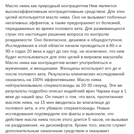
Масло нима как природный контрацептив Ним является
высокоэффективным контрацептивным средством. Для этих
целей используется масло нима. Оно не вызывает побочных
негативных эффектов, а также предохраняет от болезней,
передаваемых во время полового акта. Для развивающихся
стран это настоящее решение вопроса по контролю
рождаемости. Оно безопасное, дешевое и общедоступное.
Исследования в этой области начали проводиться в 80-х и
90-х годах 20 века и идут до сих пор, не исключено, что ним
будет использоваться для этих целей в мировом масштабе.
Масло нима как контрацептив может употребляться и
мужчинами, и женщинами. Женщины используют его до и
после полового акта. Результаты клинических исследований
оказались на 100% эффективными. Масло нима
нейтрализовывало сперматозоиды за 20-30 секунд. Эти же
результаты подробно описал индийский врач Чарака еще в 1
веке до нашей эры. Он пишет о том, что вата, пропитанная
маслом нима, на 15 мин вводилась во влагалище до
полового акта, и это убивало сперматозоиды. Новые
исследования подтвердили эти факты и выяснили, что
действие масла нима после этого длится 5 часов, не вызывая
ни раздражения, ни дискомфорта. Кроме того, масло служит
дополнительным смазочным средством и оказывает