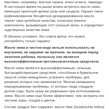
маслами, например, маслом герани, иланг-иланга, лаванды.
В настоящее время на рынке можно встретить масло нима,
имеющее приятный аромат розы или сандала. Однако такое
рафинированное бесцветное дезодорированное масло
теряет свои целебные качества, поскольку именно
компоненты, вызывающие этот сильный запах, и определяют
чудотворные качества нима.
В обычных условиях, без совета врача, его можно
употреблять только наружно.
Масло нима в чистом виде нельзя использовать ни
внутренне, ни наружно ни мужчине, ни женщине перед
зачатием ребенка, поскольку оно является
высокоэффективным противозачаточным средством.
Масло нима является высокоэффективным, сильным,
быстродействующим средством, способным в буквальном
смысле слова немедленно устранить проблемы, для
решения которых оно применяется. Многие казавшиеся
неразрешимыми проблемы, от которых люди страдали
долгие годы, были сразу же разрешены при использовании
нима. Масло нима еще более эффективно, чем экстракты его
листьев, коры, плодов и цветов.
Состав: каждые 5мл содержат: масло Ним (Azadirachta Indica)