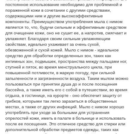
постоянное использование необходимо для проблемной и
пораженной кожи в сочетании с другими средствами,
содержащими ним и другие высокоэффективные
компоненты. Преимуществом употребления мыла с нимом
является то, что, будучи сильным и эффективным средством
для очищение кожи, оно не сушит ее, а напротив, смягчает и
увлажняет. Благодаря своим сильным увлажняющим
свойствам, идеально ухаживает за очень сухой,
обезвоженной и сухой кожей. Мыло с нимом - идеальное
средство для обработки определенных зон, таких как
интимных зон, подмышек, пространства между пальцами ног,
ступней и пяток, во время менструального цикла, при
повышенной потливости, в жаркую погоду, при сильной
запыленности и загрязненности воздуха. Таким мылом можно
пользоваться при принятии душа до и после посещения
бассейна, а также иметь его с собой в путешествии, во время
отдыха, в гостинице, на курорте - оно обеспечит защиту от
грибков, которыми так легко заразиться в общественных
местах, а также от других инфекций. Мыло с нимом хорошо
употреблять при уходе за больными для устранения
опрелостей кожи, иметь в палате в больнице и использовать
после ее посещения. Это отличное средство для стирки или
дополнительной обработки предметов одежды, таких как