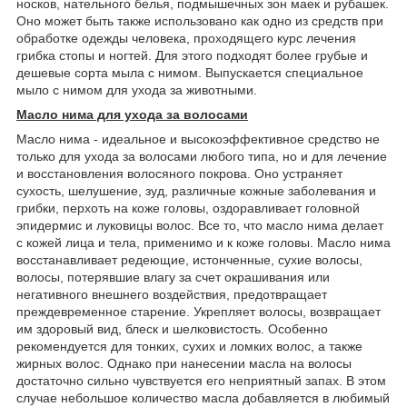
носков, нательного белья, подмышечных зон маек и рубашек.
Оно может быть также использовано как одно из средств при
обработке одежды человека, проходящего курс лечения
грибка стопы и ногтей. Для этого подходят более грубые и
дешевые сорта мыла с нимом. Выпускается специальное
мыло с нимом для ухода за животными.
Масло нима для ухода за волосами
Масло нима - идеальное и высокоэффективное средство не
только для ухода за волосами любого типа, но и для лечение
и восстановления волосяного покрова. Оно устраняет
сухость, шелушение, зуд, различные кожные заболевания и
грибки, перхоть на коже головы, оздоравливает головной
эпидермис и луковицы волос. Все то, что масло нима делает
с кожей лица и тела, применимо и к коже головы. Масло нима
восстанавливает редеющие, истонченные, сухие волосы,
волосы, потерявшие влагу за счет окрашивания или
негативного внешнего воздействия, предотвращает
преждевременное старение. Укрепляет волосы, возвращает
им здоровый вид, блеск и шелковистость. Особенно
рекомендуется для тонких, сухих и ломких волос, а также
жирных волос. Однако при нанесении масла на волосы
достаточно сильно чувствуется его неприятный запах. В этом
случае небольшое количество масла добавляется в любимый