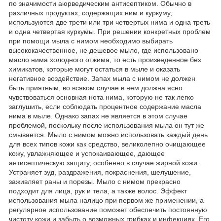
по значимости аюрведическим антисептиком. Обычно в
различных продуктах, содержащих ним и куркуму,
используются две трети или три четвертых нима и одна треть
и одна четвертая куркумы. При решении конкретных проблем
при помощи мыла с нимом необходимо выбирать
высококачественное, не дешевое мыло, где использовано
масло нима холодного отжима, то есть произведенное без
химикатов, которые могут остаться в мыле и оказать
негативное воздействие. Запах мыла с нимом не должен
быть приятным, во всяком случае в нем должна ясно
чувствоваться основная нота нима, которую не так легко
заглушить, если соблюдать процентное содержание масла
нима в мыле. Однако запах не является в этом случае
проблемой, поскольку после использования мыла он тут же
смывается. Мыло с нимом можно использовать каждый день
для всех типов кожи как средство, великолепно очищающее
кожу, увлажняющее и успокаивающее, дающее
антисептическую защиту, особенно в случае жирной кожи.
Устраняет зуд, раздражения, покраснения, шелушение,
заживляет раны и порезы. Мыло с нимом прекрасно
подходит для лица, рук и тела, а также волос. Эффект
использования мыла налицо при первом же применении, а
регулярное использование поможет обеспечить постоянную
чистоту кожи и забыть о возможных грибках и инфекциях. Его