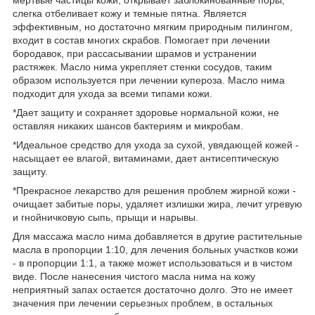
мертвые частицы кожи, открывает заблокинованные поры,
слегка отбеливает кожу и темные пятна. Является
эффективным, но достаточно мягким природным пилингом,
входит в состав многих скрабов. Помогает при лечении
бородавок, при рассасывании шрамов и устранении
растяжек. Масло нима укрепляет стенки сосудов, таким
образом используется при лечении купероза. Масло нима
подходит для ухода за всеми типами кожи.
*Дает защиту и сохраняет здоровье нормальной кожи, не
оставляя никаких шансов бактериям и микробам.
*Идеальное средство для ухода за сухой, увядающей кожей -
насыщает ее влагой, витаминами, дает антисептическую
защиту.
*Прекрасное лекарство для решения проблем жирной кожи -
очищает забитые поры, удаляет излишки жира, лечит угревую
и гнойничковую сыпь, прыщи и нарывы.
Для массажа масло нима добавляется в другие растительные
масла в пропорции 1:10, для лечения больных участков кожи
- в пропорции 1:1, а также может использоваться и в чистом
виде. После нанесения чистого масла нима на кожу
неприятный запах остается достаточно долго. Это не имеет
значения при лечении серьезных проблем, в остальных