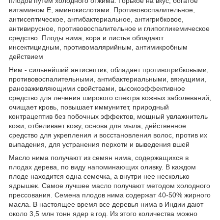
плодов путём холодного отжима. Горькое на вкус, богатое
витамином Е, аминокислотами. Противовоспалительное,
антисептическое, антибактериальное, антигрибковое,
антивирусное, противовоспалительное и глипогликемическое
средство. Плоды нима, кора и листья обладают
инсектицидным, противомалярийным, антимикробным
действием
Ним - сильнейший антисептик, обладает противогрибковыми,
противовоспалительными, антибактериальными, вяжущими,
ранозаживляющими свойствами, высокоэффективное
средство для лечения широкого спектра кожных заболеваний,
очищает кровь, повышает иммунитет, природный
контрацептив без побочных эффектов, мощный увлажнитель
кожи, отбеливает кожу, основа для мыла, действенное
средство для укрепления и восстановления волос, против их
выпадения, для устранения перхоти и выведения вшей
Масло нима получают из семян нима, содержащихся в
плодах дерева, по виду напоминающих оливку. В каждом
плоде находится одна семечка, а внутри нее несколько
ядрышек. Самое лучшее масло получают методом холодного
прессования. Семена плодов нима содержат 40-50% жирного
масла. В настоящее время все деревья нима в Индии дают
около 3,5 млн тонн ядер в год. Из этого количества можно