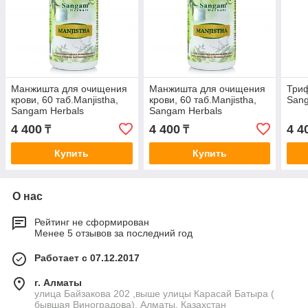
Манжишта для очищения
Манжишта для очищения
Триф
крови, 60 таб.Manjistha,
крови, 60 таб.Manjistha,
Sang
Sangam Herbals
Sangam Herbals
4 400
4 400
4 4
₸
₸
Купить
Купить
О нас
Рейтинг не сформирован
Менее 5 отзывов за последний год
Работает с 07.12.2017
г. Алматы
улица Байзакова 202 ,выше улицы Карасай Батыра (
бывшая Виноградова), Алматы, Казахстан