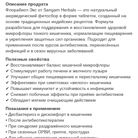
Описание продукта
Флорабиот-Экс от Sangam Herbals — это натуральный
аюрведический фитосбор в форме таблеток, созданный на
основе традиционных индийских рецептов. Формула
разработана для поддержания и восстановления здоровой
микрофлоры тонкого кишечника, нормализации пищеварения
и укрепления защитных сил организма. Подходит для
применения после курсов антибиотиков, перенесённых
инфекций и в сезон вирусных заболеваний.
Полезные свойства
✔ Восстанавливает баланс кишечной микрофлоры
✔ Стимулирует работу печени и желчного пузыря
✔ Улучшает общее пищеварение и перистальтику кишечника
✔ Эффективен при симптомах «вялого» кишечника
✔ Повышает иммунитет и устойчивость к инфекциям
✔ Снижает побочные эффекты при приёме антибиотиков
✔ Обладает мягким очищающим действием
Показания к применению
• Дисбактериоз и дискомфорт в кишечнике
• После антибиотикотерапии
• При синдроме раздражённого кишечника
• При сезонных ОРВИ, гриппе, простудах
• Для общего укрепления иммунной системы