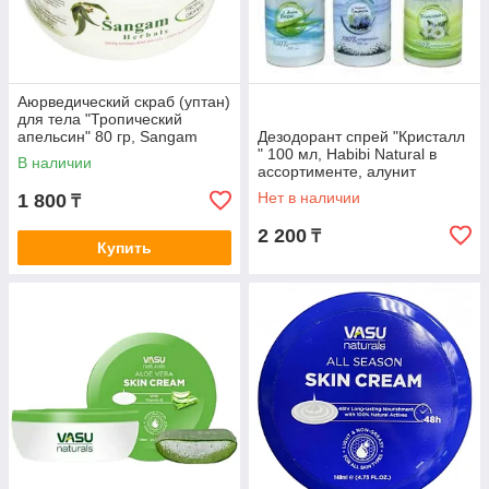
Аюрведический скраб (уптан)
для тела "Тропический
апельсин" 80 гр, Sangam
Дезодорант спрей "Кристалл
Herbals
" 100 мл, Habibi Natural в
В наличии
ассортименте, алунит
Нет в наличии
1 800
₸
2 200
₸
Купить