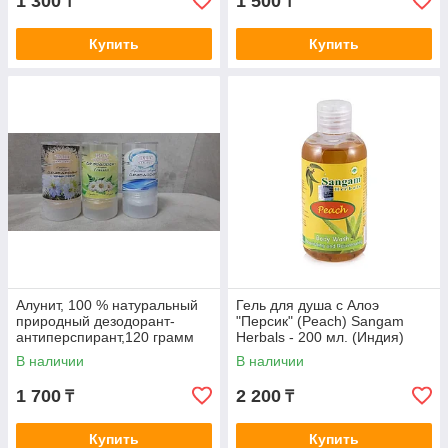
1 300
1 500
₸
₸
Купить
Купить
Алунит, 100 % натуральный
Гель для душа с Алоэ
природный дезодорант-
"Персик" (Peach) Sangam
антиперспирант,120 грамм
Herbals - 200 мл. (Индия)
В наличии
В наличии
1 700
2 200
₸
₸
Купить
Купить