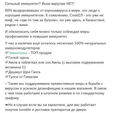
Сильный иммунитет? Всем вирусам НЕТ!
80% выздоровевших от коронавируса в мире, это люди с
хорошим иммунитетом. К сожалению, Covid19 - это уже не
миф, не «где-то там за бугром», он уже здесь, в Казахстане,
рядом с вами.
И обезопасить себя можно только соблюдая меры
профилактики и повышая иммунитет.
У нас в наличии ещё осталось несколько 100% натуральных
иммуномодуляторов:
🌱
Чаванпраш
- ТОП продаж
🌱Гилой чурна
🌱Амла в таблетках или сок Амлы (с высоким содержанием
витамина С)
🌱Дашмул Шри Ганга
🌱Тулси от Гималаи
✅Также мы поддерживаем превентивные меры в борьбе с
вирусом и усилили дезинфекцию в нашем магазине. В связи
с чем пока работаем в штатном режиме и по стандартному
графику.
➡Но в случае если вы на карантине, для вас работает
покупка онлайн и доставка препаратов до двери.